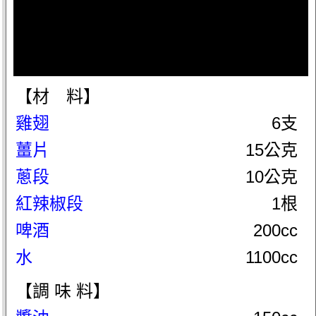
【材 料】
雞翅
6支
薑片
15公克
蔥段
10公克
紅辣椒段
1根
啤酒
200cc
水
1100cc
【調 味 料】