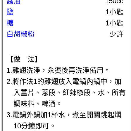
醬油
150cc
鹽
1小匙
糖
1小匙
白胡椒粉
少許
【做 法】
1.雞翅洗淨，汆燙後再洗淨備用。
2.將作法1的雞翅放入電鍋內鍋中，加
入薑片、蔥段、紅辣椒段、水、所有
調味料、啤酒。
3.電鍋外鍋加1杯水，煮至開關跳起燜
10分鐘即可。