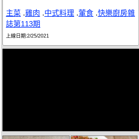
主菜
.
雞肉
.
中式料理
.
葷食
.
快樂廚房雜
誌第113期
上線日期:
2/25/2021