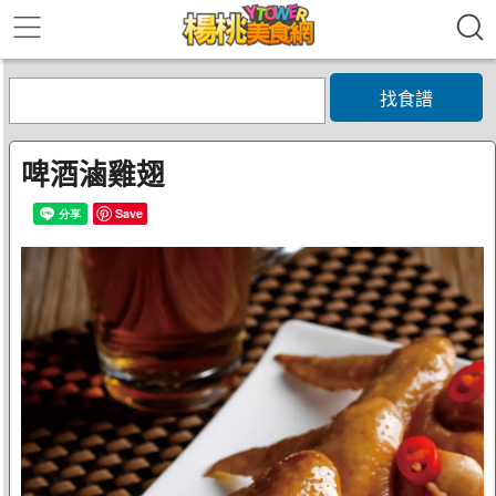
找食譜
啤酒滷雞翅
Save