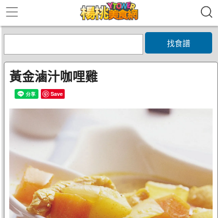
找食譜
黃金滷汁咖哩雞
Save