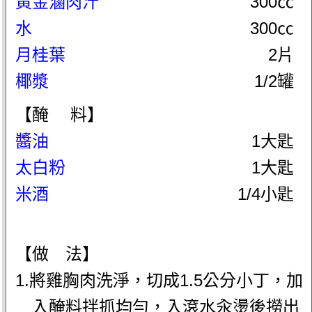
黃金滷肉汁
300㏄
水
300㏄
月桂葉
2片
椰漿
1/2罐
【醃 料】
醬油
1大匙
太白粉
1大匙
米酒
1/4小匙
【做 法】
1.將雞胸肉洗淨，切成1.5公分小丁，加
入醃料拌抓均勻，入滾水汆燙後撈出