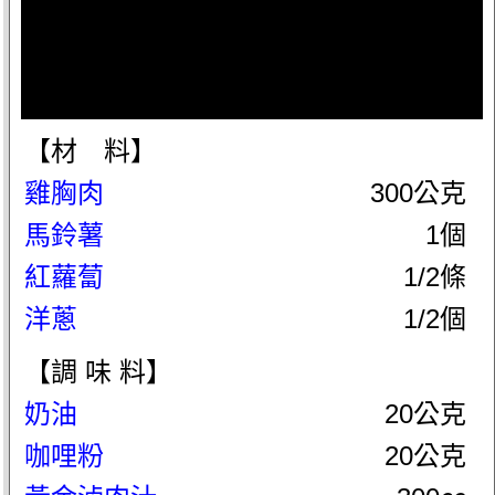
【材 料】
雞胸肉
300公克
馬鈴薯
1個
紅蘿蔔
1/2條
洋蔥
1/2個
【調 味 料】
奶油
20公克
咖哩粉
20公克