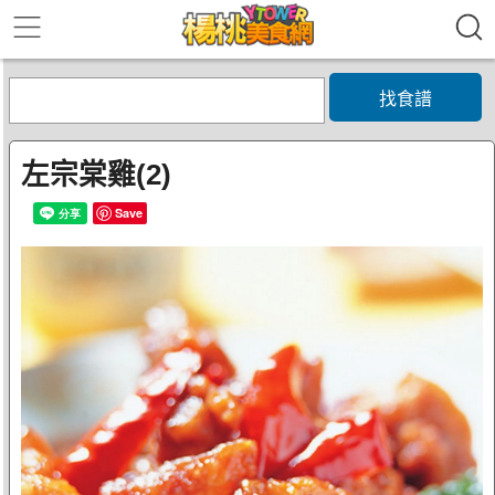
找食譜
左宗棠雞(2)
Save