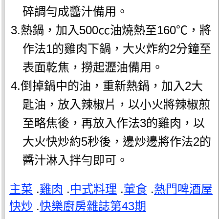
碎調勻成醬汁備用。
3.熱鍋，加入500㏄油燒熱至160℃，將
作法1的雞肉下鍋，大火炸約2分鐘至
表面乾焦，撈起瀝油備用。
4.倒掉鍋中的油，重新熱鍋，加入2大
匙油，放入辣椒片，以小火將辣椒煎
至略焦後，再放入作法3的雞肉，以
大火快炒約5秒後，邊炒邊將作法2的
醬汁淋入拌勻即可。
主菜
.
雞肉
.
中式料理
.
葷食
.
熱門啤酒屋
快炒
.
快樂廚房雜誌第43期