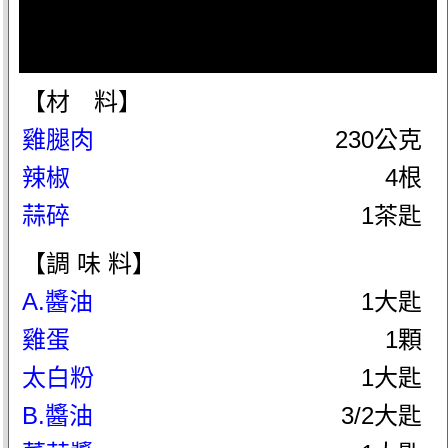
【材 料】
雞腿肉
230公克
辣椒
4根
蒜碎
1茶匙
【調 味 料】
A.醬油
1大匙
雞蛋
1顆
太白粉
1大匙
B.醬油
3/2大匙