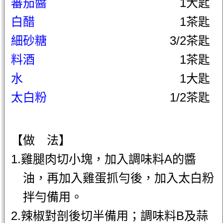
蕃茄醬
1大匙
白醋
1茶匙
細砂糖
3/2茶匙
料酒
1茶匙
水
1大匙
太白粉
1/2茶匙
【做 法】
1.雞腿肉切小塊，加入調味料A的醬
油，再加入雞蛋抓勻後，加入太白粉
拌勻備用。
2.辣椒對剖後切半備用；調味料B及蒜