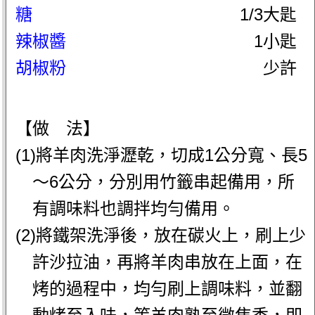
糖
1/3大匙
辣椒醬
1小匙
胡椒粉
少許
【做 法】
(1)將羊肉洗淨瀝乾，切成1公分寬、長5
～6公分，分別用竹籤串起備用，所
有調味料也調拌均勻備用。
(2)將鐵架洗淨後，放在碳火上，刷上少
許沙拉油，再將羊肉串放在上面，在
烤的過程中，均勻刷上調味料，並翻