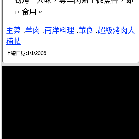
動烤至入味，等羊肉熟至微焦香，即
可食用。
主菜
.
羊肉
.
南洋料理
.
葷食
.
超級烤肉大
補帖
上線日期:
1/1/2006