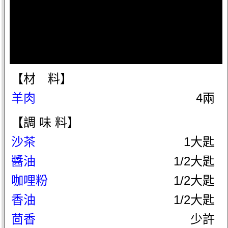
【材 料】
羊肉
4兩
【調 味 料】
沙茶
1大匙
醬油
1/2大匙
咖哩粉
1/2大匙
香油
1/2大匙
茴香
少許