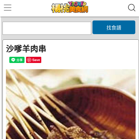
找食譜
沙嗲羊肉串
Save