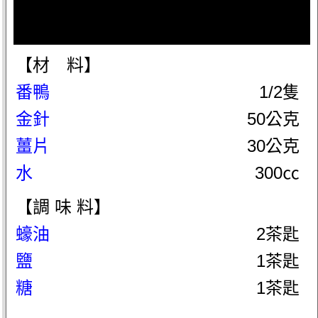
【材 料】
番鴨
1/2隻
金針
50公克
薑片
30公克
水
300㏄
【調 味 料】
蠔油
2茶匙
鹽
1茶匙
糖
1茶匙