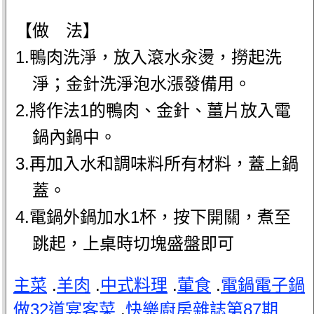
【做 法】
1.鴨肉洗淨，放入滾水汆燙，撈起洗
淨；金針洗淨泡水漲發備用。
2.將作法1的鴨肉、金針、薑片放入電
鍋內鍋中。
3.再加入水和調味料所有材料，蓋上鍋
蓋。
4.電鍋外鍋加水1杯，按下開關，煮至
跳起，上桌時切塊盛盤即可
主菜
.
羊肉
.
中式料理
.
葷食
.
電鍋電子鍋
做32道宴客菜
.
快樂廚房雜誌第87期