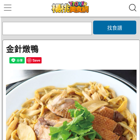
找食譜
金針燉鴨
Save