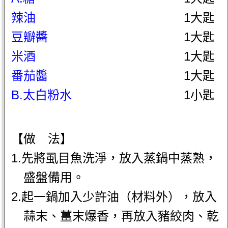
辣油
1大匙
豆瓣醬
1大匙
米酒
1大匙
番茄醬
1大匙
B.太白粉水
1小匙
【做 法】
1.先將虱目魚洗淨，放入蒸鍋中蒸熟，
盛盤備用。
2.起一鍋加入少許油（材料外），放入
蒜末、薑末爆香，再放入豬絞肉、乾