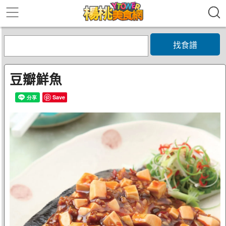
找食譜
豆瓣鮮魚
Save