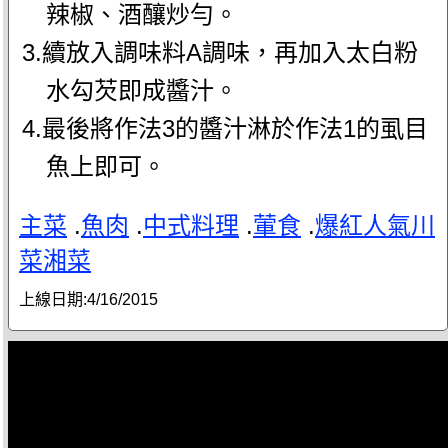
辣椒、酒釀炒勻。
3.續放入調味料A調味，再加入太白粉
水勾芡即成醬汁。
4.最後將作法3的醬汁淋於作法1的虱目
魚上即可。
主菜
.
魚肉
.
中式料理
.
葷食
.
爆紅人氣川
菜湘菜
上線日期:
4/16/2015