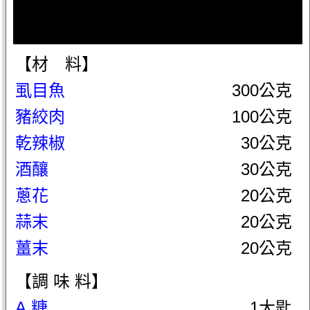
【材 料】
虱目魚
300公克
豬絞肉
100公克
乾辣椒
30公克
酒釀
30公克
蔥花
20公克
蒜末
20公克
薑末
20公克
【調 味 料】
A.糖
1大匙