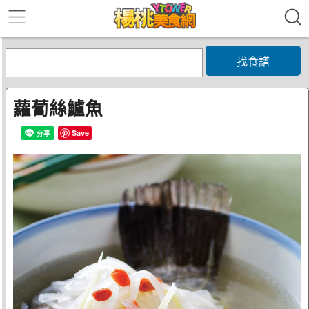
找食譜
蘿蔔絲鱸魚
Save