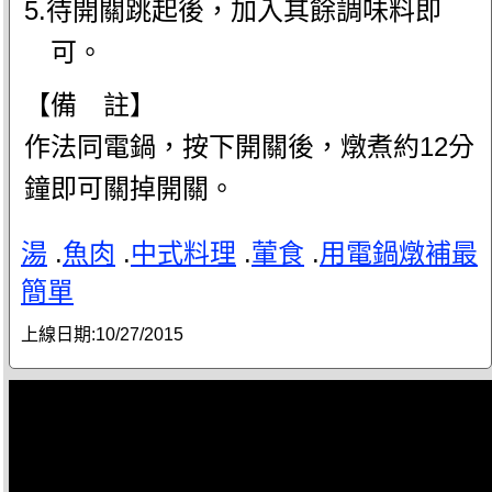
5.待開關跳起後，加入其餘調味料即
可。
【備 註】
作法同電鍋，按下開關後，燉煮約12分
鐘即可關掉開關。
湯
.
魚肉
.
中式料理
.
葷食
.
用電鍋燉補最
簡單
上線日期:
10/27/2015