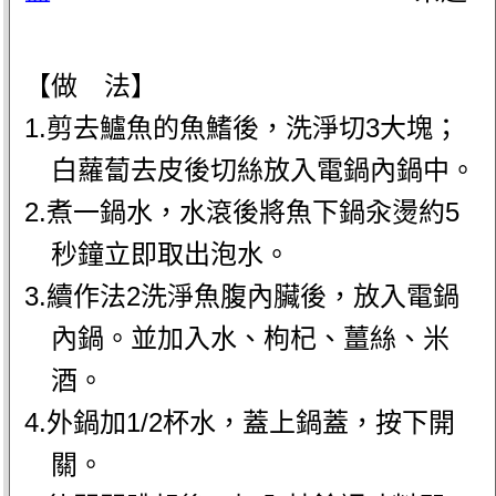
【做 法】
1.剪去鱸魚的魚鰭後，洗淨切3大塊；
白蘿蔔去皮後切絲放入電鍋內鍋中。
2.煮一鍋水，水滾後將魚下鍋汆燙約5
秒鐘立即取出泡水。
3.續作法2洗淨魚腹內臟後，放入電鍋
內鍋。並加入水、枸杞、薑絲、米
酒。
4.外鍋加1/2杯水，蓋上鍋蓋，按下開
關。