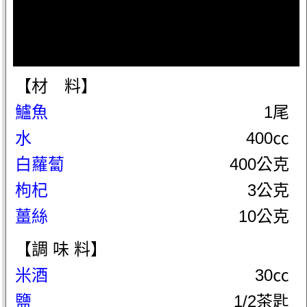
【材 料】
鱸魚
1尾
水
400㏄
白蘿蔔
400公克
枸杞
3公克
薑絲
10公克
【調 味 料】
米酒
30㏄
鹽
1/2茶匙