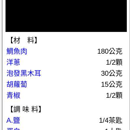
【材 料】
鯛魚肉
180公克
洋蔥
1/2顆
泡發黑木耳
30公克
胡蘿蔔
15公克
青椒
1/2顆
【調 味 料】
A.鹽
1/4茶匙