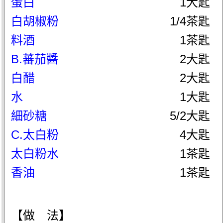
蛋白
1大匙
白胡椒粉
1/4茶匙
料酒
1茶匙
B.蕃茄醬
2大匙
白醋
2大匙
水
1大匙
細砂糖
5/2大匙
C.太白粉
4大匙
太白粉水
1茶匙
香油
1茶匙
【做 法】