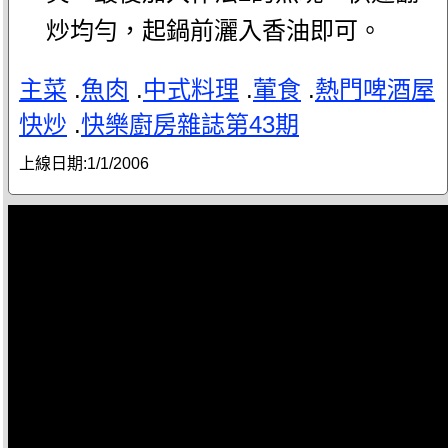
炒均勻，起鍋前灑入香油即可。
主菜
.
魚肉
.
中式料理
.
葷食
.
熱門啤酒屋
快炒
.
快樂廚房雜誌第43期
上線日期:
1/1/2006