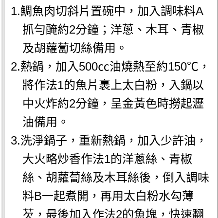
1.鯛魚肉切斜片置碗中，加入調味料A
抓勻醃約2分鐘；洋蔥、木耳、青椒
及胡蘿蔔切絲備用。
2.熱鍋，加入500㏄油燒熱至約150℃，
將作法1的魚片裹上太白粉，入鍋以
中火炸約2分鐘，呈金黃色時撈起瀝
油備用。
3.洗淨鍋子，重新熱鍋，加入少許油，
大火略炒香作法1的洋蔥絲、青椒
絲、胡蘿蔔絲及木耳絲後，倒入調味
料B一起煮開，再用太白粉水勾薄
芡，最後加入作法2的魚塊，快速翻