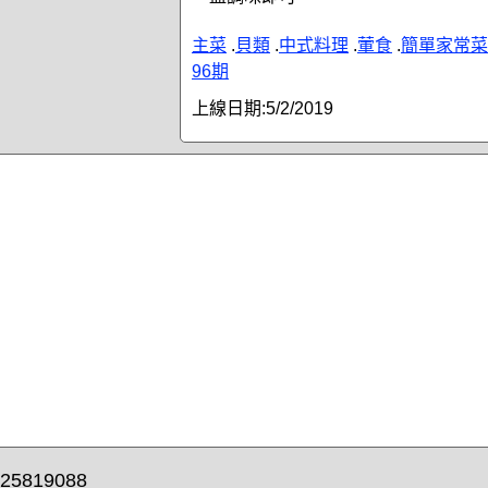
主菜
.
貝類
.
中式料理
.
葷食
.
簡單家常菜
96期
上線日期:
5/2/2019
25819088