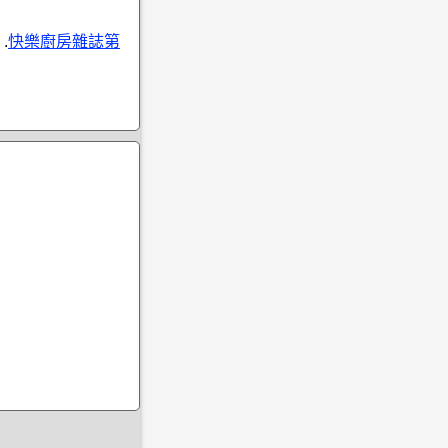
.
快樂廚房雜誌第