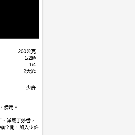
200公克
1/2顆
1/4
2大匙
少許
分，備用。
丁、洋蔥丁炒香，
蠣全開，加入少許