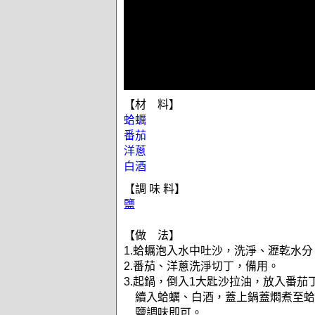
【材 料】
蛤蠣
番茄
洋蔥
白酒
【調 味 料】
鹽
【做 法】
1.蛤蠣泡入水中吐沙，洗淨、瀝乾水
2.番茄、洋蔥洗淨切丁，備用。
3.起鍋，倒入1大匙沙拉油，放入番茄
續入蛤蠣、白酒，蓋上鍋蓋燜煮至蛤
鹽調味即可。