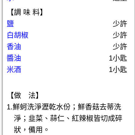
【調 味 料】
鹽
少許
白胡椒
少許
香油
少許
醬油
1小匙
米酒
1小匙
【做 法】
1.鮮蚵洗淨瀝乾水份；鮮香菇去蒂洗
淨；韭菜、蒜仁、紅辣椒皆切成碎
狀，備用。