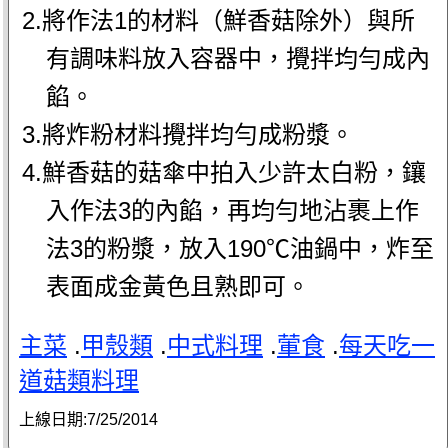
2.將作法1的材料（鮮香菇除外）與所
有調味料放入容器中，攪拌均勻成內
餡。
3.將炸粉材料攪拌均勻成粉漿。
4.鮮香菇的菇傘中拍入少許太白粉，鑲
入作法3的內餡，再均勻地沾裹上作
法3的粉漿，放入190℃油鍋中，炸至
表面成金黃色且熟即可。
主菜
.
甲殼類
.
中式料理
.
葷食
.
每天吃一
道菇類料理
上線日期:
7/25/2014