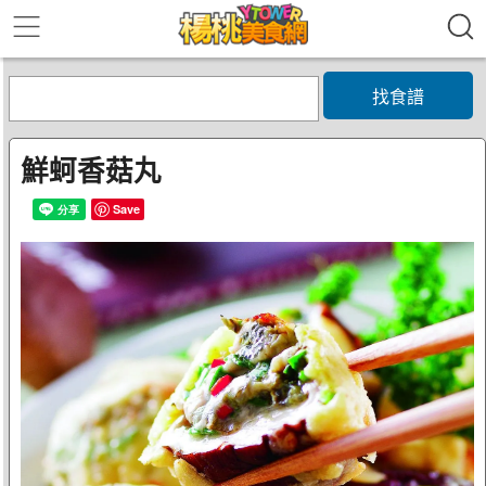
找食譜
鮮蚵香菇丸
Save