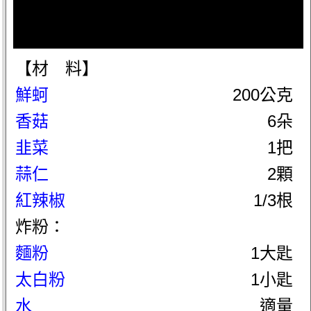
【材 料】
鮮蚵
200公克
香菇
6朵
韭菜
1把
蒜仁
2顆
紅辣椒
1/3根
炸粉：
麵粉
1大匙
太白粉
1小匙
水
適量