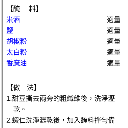
【醃 料】
米酒
適量
鹽
適量
胡椒粉
適量
太白粉
適量
香麻油
適量
【做 法】
1.甜豆撕去兩旁的粗纖維後，洗淨瀝
乾。
2.蝦仁洗淨瀝乾後，加入醃料拌勻備