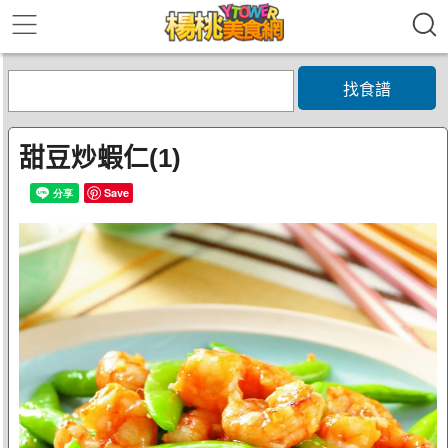
找食譜
甜豆炒蝦仁(1)
Save