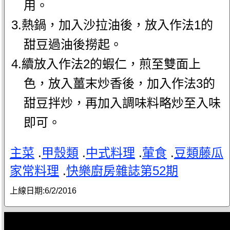
用。
3.熱鍋，加入沙拉油後，放入作法1的
甜豆過油後撈起。
4.續放入作法2的蝦仁，煎至雙面上
色，放入薑末炒香後，加入作法3的
甜豆拌炒，再加入調味料略炒至入味
即可。
主菜
.
甲殼類
.
中式料理
.
葷食
.
豆類藤瓜
家常料理
.
快樂廚房雜誌第52期
上線日期:
6/2/2016