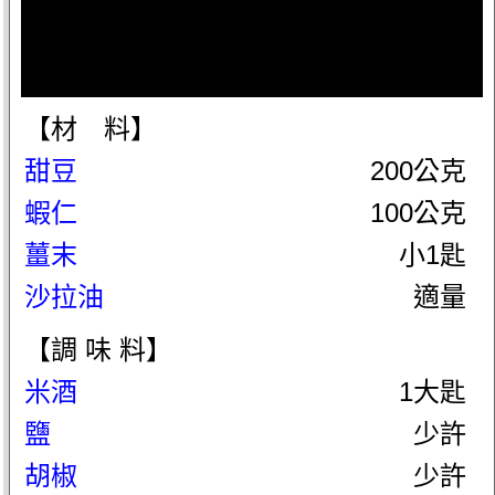
【材 料】
甜豆
200公克
蝦仁
100公克
薑末
小1匙
沙拉油
適量
【調 味 料】
米酒
1大匙
鹽
少許
胡椒
少許