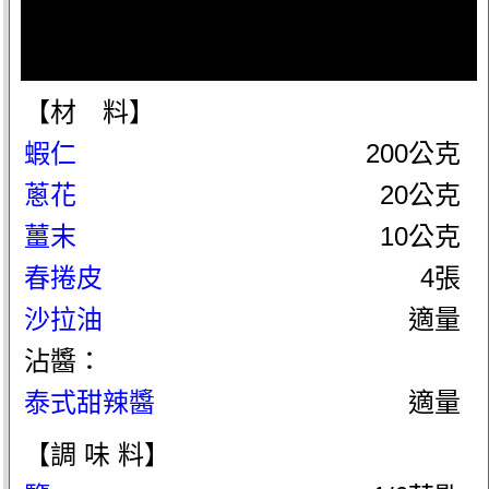
【材 料】
蝦仁
200公克
蔥花
20公克
薑末
10公克
春捲皮
4張
沙拉油
適量
沾醬：
泰式甜辣醬
適量
【調 味 料】