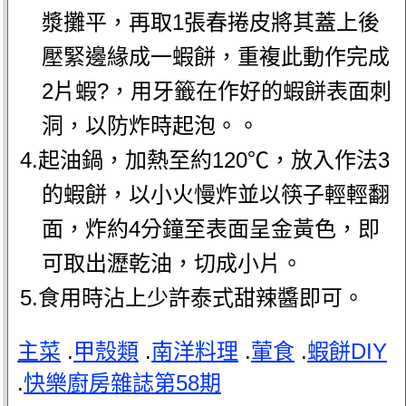
漿攤平，再取1張春捲皮將其蓋上後
壓緊邊緣成一蝦餅，重複此動作完成
2片蝦?，用牙籤在作好的蝦餅表面刺
洞，以防炸時起泡。。
4.起油鍋，加熱至約120℃，放入作法3
的蝦餅，以小火慢炸並以筷子輕輕翻
面，炸約4分鐘至表面呈金黃色，即
可取出瀝乾油，切成小片。
5.食用時沾上少許泰式甜辣醬即可。
主菜
.
甲殼類
.
南洋料理
.
葷食
.
蝦餅DIY
.
快樂廚房雜誌第58期