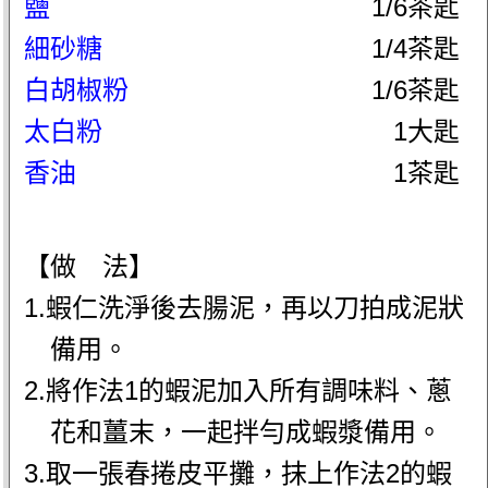
鹽
1/6茶匙
細砂糖
1/4茶匙
白胡椒粉
1/6茶匙
太白粉
1大匙
香油
1茶匙
【做 法】
1.蝦仁洗淨後去腸泥，再以刀拍成泥狀
備用。
2.將作法1的蝦泥加入所有調味料、蔥
花和薑末，一起拌勻成蝦漿備用。
3.取一張春捲皮平攤，抹上作法2的蝦