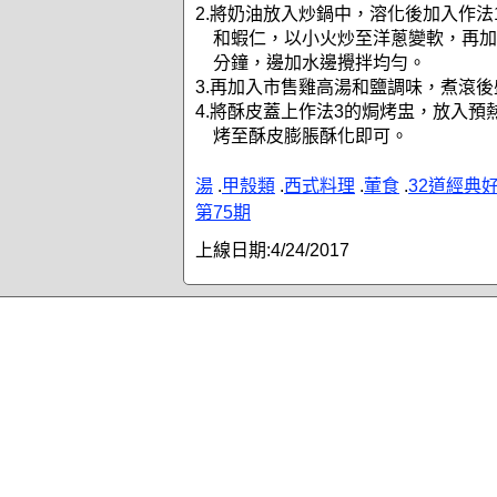
2.將奶油放入炒鍋中，溶化後加入作法
和蝦仁，以小火炒至洋蔥變軟，再加
分鐘，邊加水邊攪拌均勻。
3.再加入市售雞高湯和鹽調味，煮滾
4.將酥皮蓋上作法3的焗烤盅，放入預
烤至酥皮膨脹酥化即可。
湯
.
甲殼類
.
西式料理
.
葷食
.
32道經典
第75期
上線日期:
4/24/2017