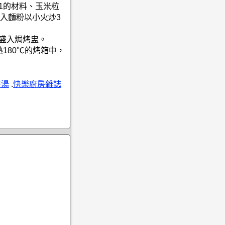
1的材料、玉米粒
入麵粉以小火炒3
後盛入焗烤盅。
熱180℃的烤箱中，
好湯
.
快樂廚房雜誌