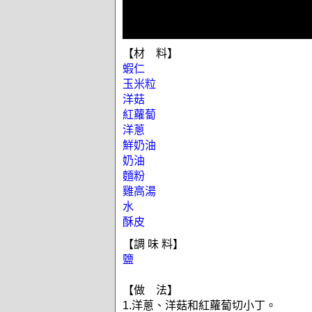
【材 料】
蝦仁
玉米粒
洋菇
紅蘿蔔
洋蔥
鮮奶油
奶油
麵粉
雞高湯
水
酥皮
【調 味 料】
鹽
【做 法】
1.洋蔥、洋菇和紅蘿蔔切小丁。