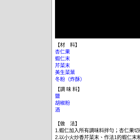
【材 料】
杏仁果
蝦仁末
芹菜末
美生菜葉
冬粉（炸酥）
【調 味 料】
鹽
胡椒粉
酒
【做 法】
1.蝦仁加入所有調味料拌勻；杏仁果
2.以小火炒香芹菜末、作法1的蝦仁末