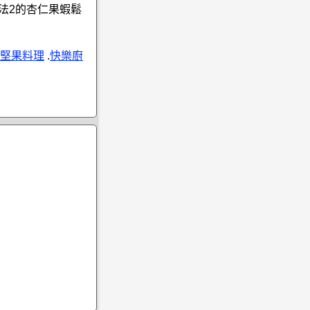
法2的杏仁果蝦鬆
堅果料理
.
快樂廚