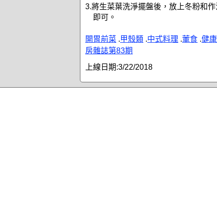
3.將生菜葉洗淨擺盤後，放上冬粉和作
即可。
開胃前菜
.
甲殼類
.
中式料理
.
葷食
.
健康
房雜誌第83期
上線日期:
3/22/2018