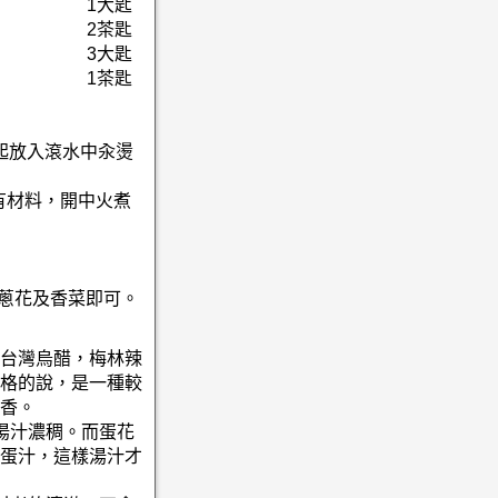
1大匙
2茶匙
3大匙
1茶匙
起放入滾水中汆燙
有材料，開中火煮
上蔥花及香菜即可。
台灣烏醋，梅林辣
格的說，是一種較
香。
湯汁濃稠。而蛋花
蛋汁，這樣湯汁才