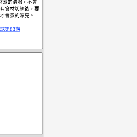
材煮的清澈，不會
有食材切絲後，要
才會煮的漂亮。
誌第83期