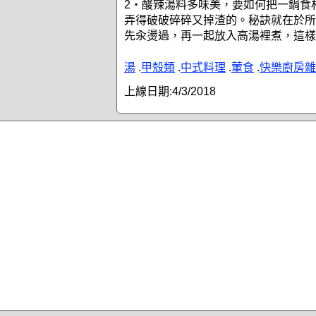
2‧酸辣湯料多味美，要如何把一鍋食
弄得破破碎碎又掉渣的。秘訣就在於所
先汆燙過，再一起放入高湯裡煮，這樣
湯
.
甲殼類
.
中式料理
.
葷食
.
快樂廚房雜
上線日期:
4/3/2018