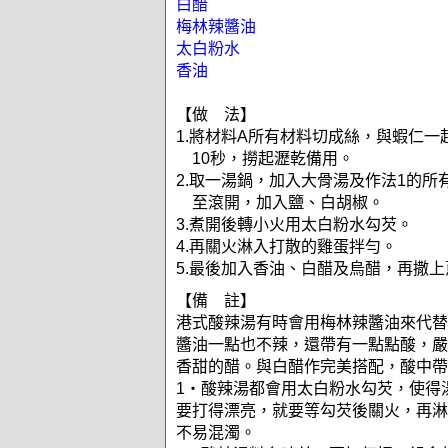
白醋
梅林辣醬油
太白粉水
香油
【做 法】
1.將材料A所有材料切成絲，與蝦仁一
10秒，撈起瀝乾備用。
2.取一湯鍋，加入大骨湯及作法1的所
至滾開，加入鹽、白胡椒。
3.煮開後轉小火用太白粉水勾芡。
4.再關火淋入打散的雞蛋拌勻。
5.最後加入香油、白醋及烏醋，再撒
【備 註】
港式酸辣湯有時會用梅林辣醬油來代替
醬油一點也不辣，還帶有一點點酸，嚴
香甜的醋。與白醋作完美搭配，酸中帶
1‧酸辣湯都會用太白粉水勾芡，使得
要打得漂亮，就要等勾芡後關火，再淋
不易混濁。