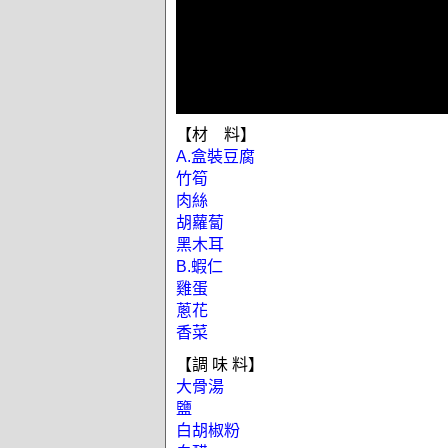
【材 料】
A.盒裝豆腐
竹筍
肉絲
胡蘿蔔
黑木耳
B.蝦仁
雞蛋
蔥花
香菜
【調 味 料】
大骨湯
鹽
白胡椒粉