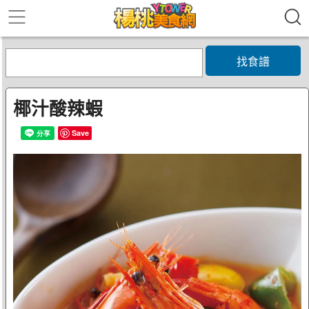
找食譜
椰汁酸辣蝦
Save