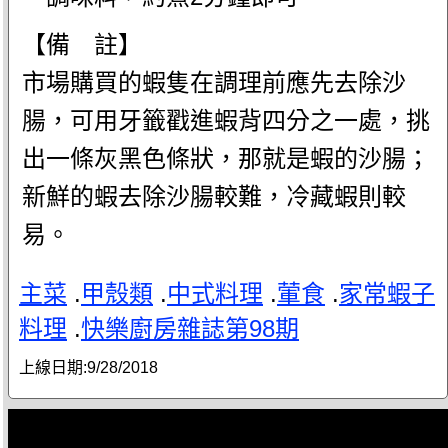
【備 註】
市場購買的蝦隻在調理前應先去除沙
腸，可用牙籤戳進蝦背四分之一處，挑
出一條灰黑色條狀，那就是蝦的沙腸；
新鮮的蝦去除沙腸較難，冷藏蝦則較
易。
主菜
.
甲殼類
.
中式料理
.
葷食
.
家常蝦子
料理
.
快樂廚房雜誌第98期
上線日期:
9/28/2018