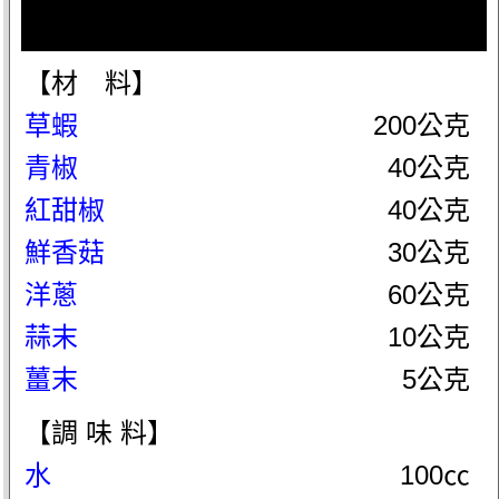
【材 料】
草蝦
200公克
青椒
40公克
紅甜椒
40公克
鮮香菇
30公克
洋蔥
60公克
蒜末
10公克
薑末
5公克
【調 味 料】
水
100㏄