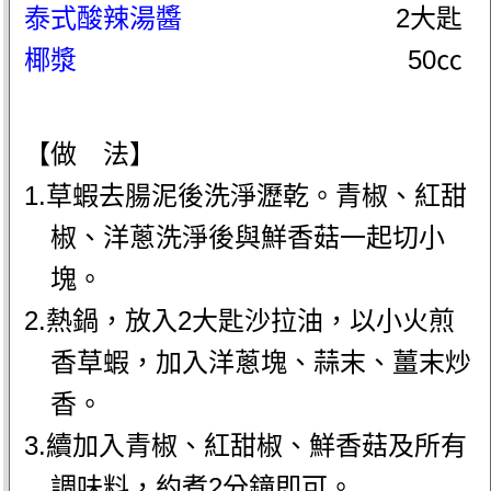
泰式酸辣湯醬
2大匙
椰漿
50㏄
【做 法】
1.草蝦去腸泥後洗淨瀝乾。青椒、紅甜
椒、洋蔥洗淨後與鮮香菇一起切小
塊。
2.熱鍋，放入2大匙沙拉油，以小火煎
香草蝦，加入洋蔥塊、蒜末、薑末炒
香。
3.續加入青椒、紅甜椒、鮮香菇及所有
調味料，約煮2分鐘即可。