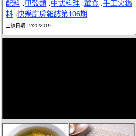
配料
.
甲殼類
.
中式料理
.
葷食
.
手工火鍋
料
.
快樂廚房雜誌第106期
上線日期:
12/20/2019