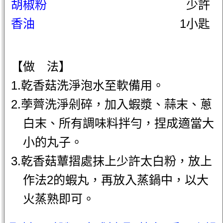
胡椒粉
少許
香油
1小匙
【做 法】
1.乾香菇洗淨泡水至軟備用。
2.荸薺洗淨剁碎，加入蝦漿、蒜末、蔥
白末、所有調味料拌勻，捏成適當大
小的丸子。
3.乾香菇蕈摺處抹上少許太白粉，放上
作法2的蝦丸，再放入蒸鍋中，以大
火蒸熟即可。