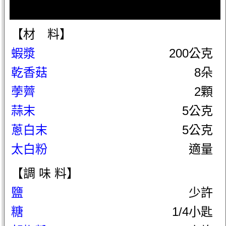
【材 料】
蝦漿
200公克
乾香菇
8朵
荸薺
2顆
蒜末
5公克
蔥白末
5公克
太白粉
適量
【調 味 料】
鹽
少許
糖
1/4小匙