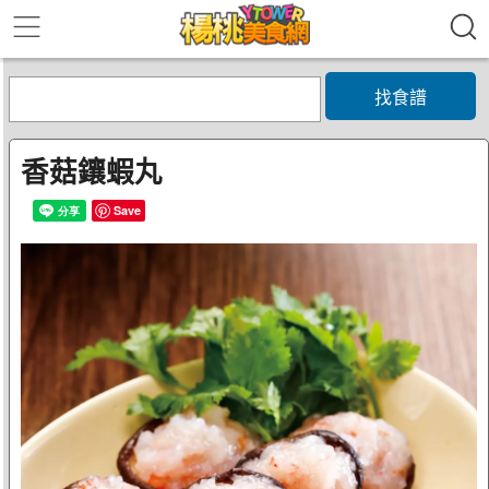
找食譜
香菇鑲蝦丸
Save