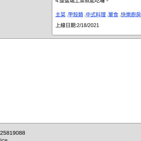
4.整盆端上桌就能吃囉。
主菜
.
甲殼類
.
中式料理
.
葷食
.
快樂廚房
上線日期:
2/18/2021
25819088
ice