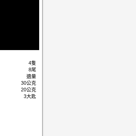
4隻
8尾
適量
30公克
20公克
3大匙