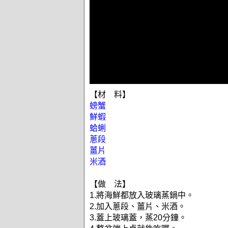
【材 料】
螃蟹
鮮蝦
蛤蜊
蔥段
薑片
米酒
【做 法】
1.將海鮮都放入玻璃蒸鍋中。
2.加入蔥段、薑片、米酒。
3.蓋上玻璃蓋，蒸20分鐘。