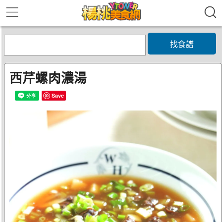
找食譜
西芹螺肉濃湯
Save