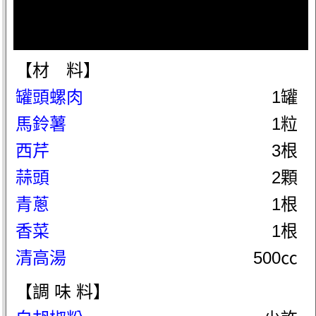
【材 料】
罐頭螺肉
1罐
馬鈴薯
1粒
西芹
3根
蒜頭
2顆
青蔥
1根
香菜
1根
清高湯
500㏄
【調 味 料】