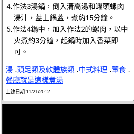
4.作法3湯鍋，倒入清高湯和罐頭螺肉
湯汁，蓋上鍋蓋，煮約15分鐘。
5.作法4鍋中，加入作法2的螺肉，以中
火煮約3分鐘，起鍋時加入香菜即
可。
湯
.
頭足類及軟體族類
.
中式料理
.
葷食
.
餐廳就是這樣煮湯
上線日期:
11/21/2012