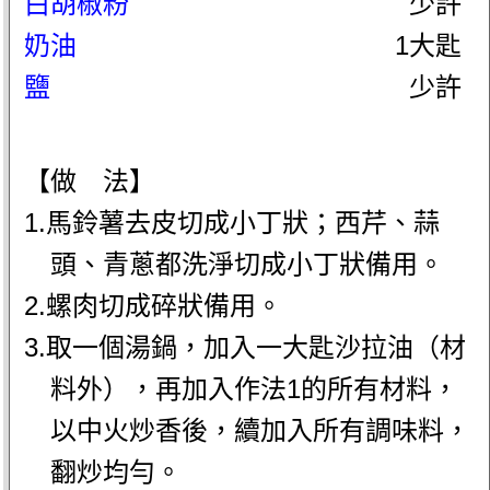
白胡椒粉
少許
奶油
1大匙
鹽
少許
【做 法】
1.馬鈴薯去皮切成小丁狀；西芹、蒜
頭、青蔥都洗淨切成小丁狀備用。
2.螺肉切成碎狀備用。
3.取一個湯鍋，加入一大匙沙拉油（材
料外），再加入作法1的所有材料，
以中火炒香後，續加入所有調味料，
翻炒均勻。