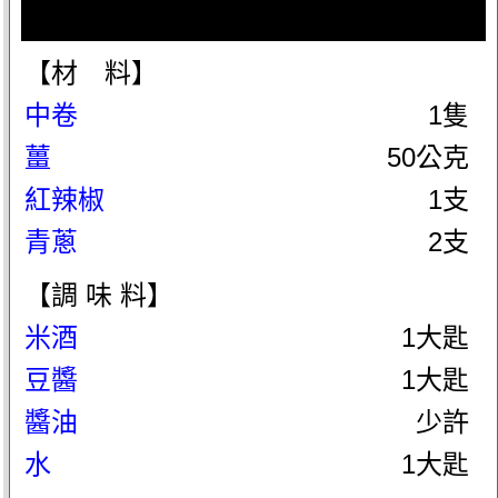
【材 料】
中卷
1隻
薑
50公克
紅辣椒
1支
青蔥
2支
【調 味 料】
米酒
1大匙
豆醬
1大匙
醬油
少許
水
1大匙