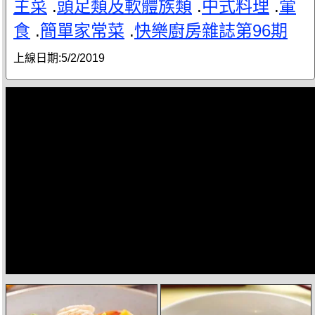
主菜
.
頭足類及軟體族類
.
中式料理
.
葷
食
.
簡單家常菜
.
快樂廚房雜誌第96期
上線日期:
5/2/2019