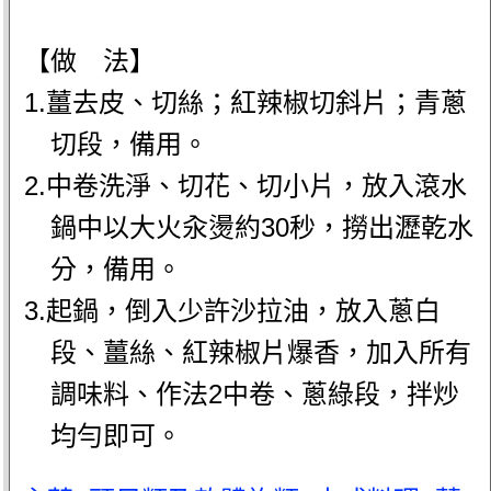
【做 法】
1.薑去皮、切絲；紅辣椒切斜片；青蔥
切段，備用。
2.中卷洗淨、切花、切小片，放入滾水
鍋中以大火汆燙約30秒，撈出瀝乾水
分，備用。
3.起鍋，倒入少許沙拉油，放入蔥白
段、薑絲、紅辣椒片爆香，加入所有
調味料、作法2中卷、蔥綠段，拌炒
均勻即可。