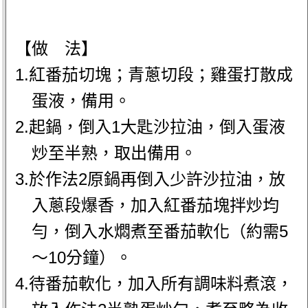
【做 法】
1.紅番茄切塊；青蔥切段；雞蛋打散成
蛋液，備用。
2.起鍋，倒入1大匙沙拉油，倒入蛋液
炒至半熟，取出備用。
3.於作法2原鍋再倒入少許沙拉油，放
入蔥段爆香，加入紅番茄塊拌炒均
勻，倒入水燜煮至番茄軟化（約需5
～10分鐘）。
4.待番茄軟化，加入所有調味料煮滾，