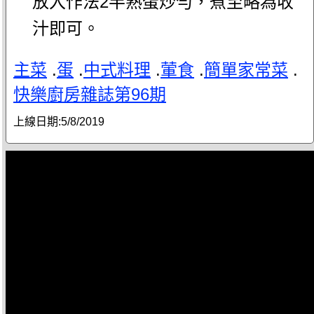
放入作法2半熟蛋炒勻，煮至略為收
汁即可。
主菜
.
蛋
.
中式料理
.
葷食
.
簡單家常菜
.
快樂廚房雜誌第96期
上線日期:
5/8/2019