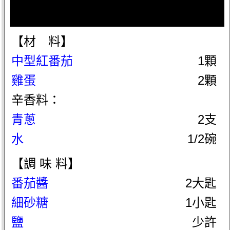
【材 料】
中型紅番茄
1顆
雞蛋
2顆
辛香料：
青蔥
2支
水
1/2碗
【調 味 料】
番茄醬
2大匙
細砂糖
1小匙
鹽
少許