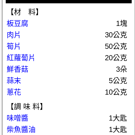
【材 料】
板豆腐
1塊
肉片
30公克
筍片
50公克
紅蘿蔔片
20公克
鮮香菇
3朵
蒜末
5公克
蔥花
10公克
【調 味 料】
味噌醬
1大匙
柴魚醬油
1大匙