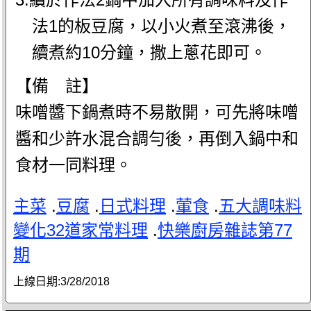
法1的板豆腐，以小火煮至滾沸後，
續煮約10分鐘，撒上蔥花即可。
【備 註】
味噌醬下鍋煮時不易散開，可先將味噌
醬和少許水混合調勻後，再倒入鍋中和
食材一同料理。
主菜
.
豆腐
.
日式料理
.
葷食
.
五大調味料
變化32道家常料理
.
快樂廚房雜誌第77
期
上線日期:
3/28/2018