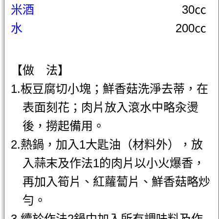
米酒
30㏄
水
200㏄
【做 法】
1.板豆腐切小塊；鮮香菇洗淨去蒂，在
表面刻花；肉片放入滾水中略汆燙
後，撈起備用。
2.熱鍋，加入1大匙油（材料外），放
入蒜末及作法1的肉片以小火爆香，
再加入筍片、紅蘿蔔片、鮮香菇略炒
勻。
3.續於作法2鍋中加入所有調味料及作