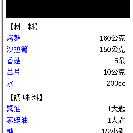
【材 料】
烤麩
160公克
沙拉筍
150公克
香菇
5朵
薑片
10公克
水
200㏄
【調 味 料】
醬油
1大匙
素蠔油
1大匙
糖
1/2小匙