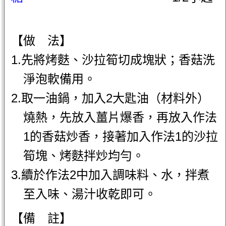
【做 法】
1.先將烤麩、沙拉筍切成塊狀；香菇洗
淨泡軟備用。
2.取一油鍋，加入2大匙油（材料外）
燒熱，先放入薑片爆香，再放入作法
1的香菇炒香，接著加入作法1的沙拉
筍塊、烤麩拌炒均勻。
3.續於作法2中加入調味料、水，拌煮
至入味、湯汁收乾即可。
【備 註】