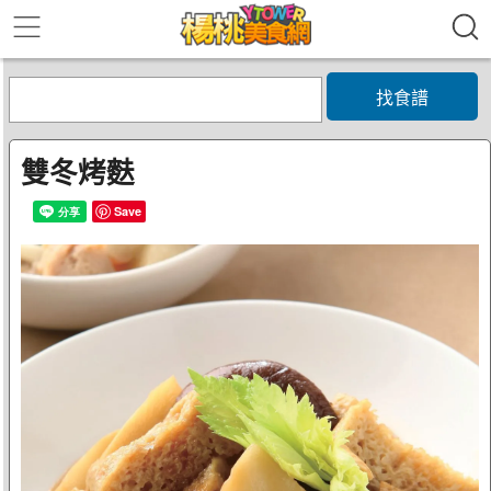
找食譜
雙冬烤麩
Save