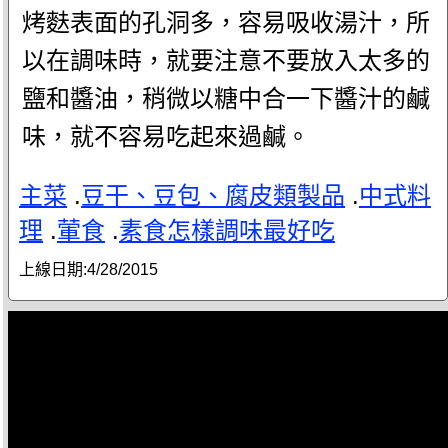
烤麩表面的孔洞多，容易吸收湯汁，所
以在調味時，就要注意不要放入太多的
鹽和醬油，稍微以糖中合一下醬汁的鹹
味，就不容易吃起來過鹹。
主菜
.
豆干、豆包、腐皮類製品
.
中式料
理
.
葷食
.
素食怎樣調味最好吃
上線日期:
4/28/2015