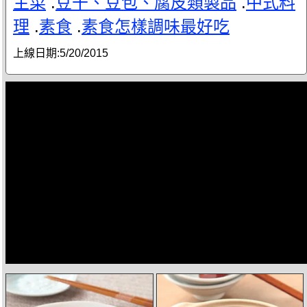
主菜
.
豆干、豆包、腐皮類製品
.
中式料
理
.
素食
.
素食怎樣調味最好吃
上線日期:
5/20/2015