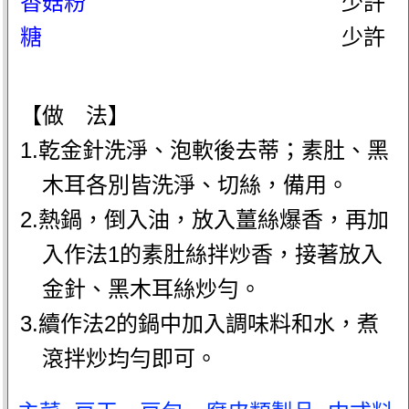
香菇粉
少許
糖
少許
【做 法】
1.乾金針洗淨、泡軟後去蒂；素肚、黑
木耳各別皆洗淨、切絲，備用。
2.熱鍋，倒入油，放入薑絲爆香，再加
入作法1的素肚絲拌炒香，接著放入
金針、黑木耳絲炒勻。
3.續作法2的鍋中加入調味料和水，煮
滾拌炒均勻即可。