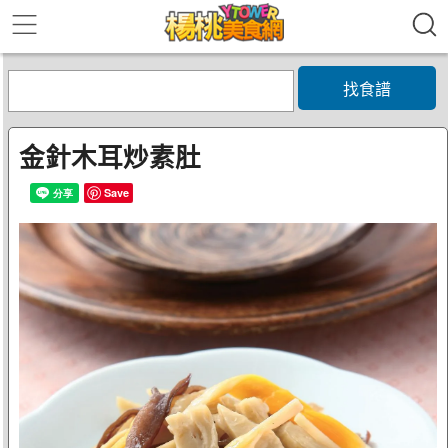
找食譜
金針木耳炒素肚
Save