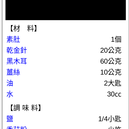
【材 料】
素肚
1個
乾金針
20公克
黑木耳
60公克
薑絲
10公克
油
2大匙
水
30㏄
【調 味 料】
鹽
1/4小匙