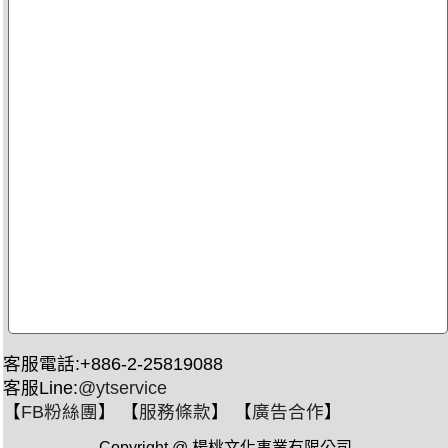
客服電話:+886-2-25819088
客服Line:
@ytservice
【
FB粉絲團
】 【
服務條款
】 【
廣告合作
】
Copyright @ 楊桃文化事業有限公司