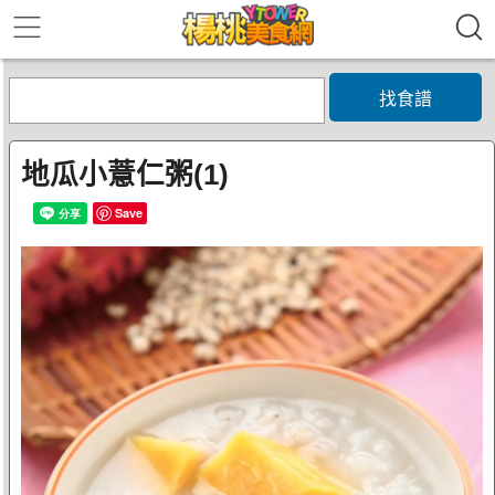
找食譜
地瓜小薏仁粥(1)
Save