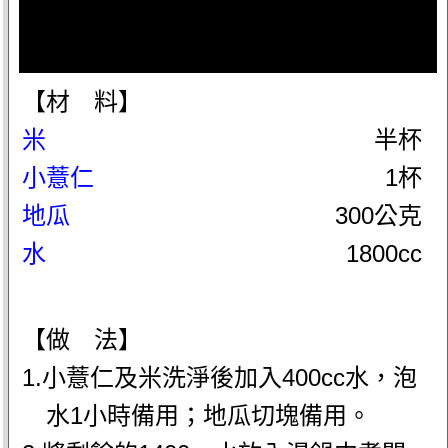
【材 料】
米
半杯
小薏仁
1杯
地瓜
300公克
水
1800cc
【做 法】
1.小薏仁及米洗淨後加入400cc水，泡
水1小時備用；地瓜切塊備用。