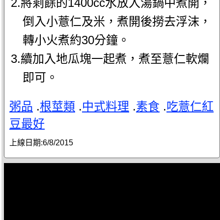
2.將剩餘的1400cc水放入湯鍋中煮開，
倒入小薏仁及米，煮開後撈去浮沫，
轉小火煮約30分鐘。
3.續加入地瓜塊一起煮，煮至薏仁軟爛
即可。
粥品
.
根莖類
.
中式料理
.
素食
.
吃薏仁紅
豆最好
上線日期:
6/8/2015