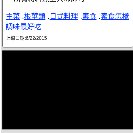
主菜
.
根莖類
.
日式料理
.
素食
.
素食怎樣
調味最好吃
上線日期:
6/22/2015