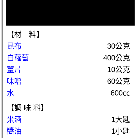
【材 料】
昆布
30公克
白蘿蔔
400公克
薑片
10公克
味噌
60公克
水
600㏄
【調 味 料】
米酒
1大匙
醬油
1小匙