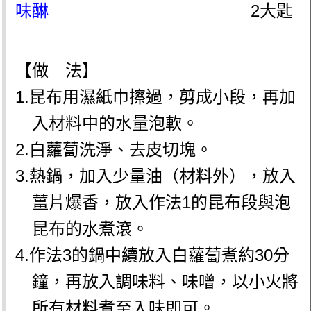
味醂
2大匙
【做 法】
1.昆布用濕紙巾擦過，剪成小段，再加
入材料中的水量泡軟。
2.白蘿蔔洗淨、去皮切塊。
3.熱鍋，加入少量油（材料外），放入
薑片爆香，放入作法1的昆布段與泡
昆布的水煮滾。
4.作法3的鍋中續放入白蘿蔔煮約30分
鐘，再放入調味料、味噌，以小火將
所有材料煮至入味即可。