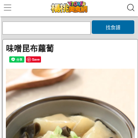
找食譜
味噌昆布蘿蔔
Save