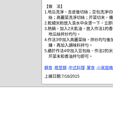
【做 法】
1.地瓜洗淨、去皮後切絲；豆包洗淨
絲；高麗菜洗淨切絲；芹菜切末，備
2.乾細米粉放入滾水中汆燙一下，立
3.熱鍋，加入2大匙油，放入作法1的
地瓜絲拌炒均勻。
4.作法3中加入高麗菜絲，拌炒均勻後
鐘，再加入調味料拌勻。
5.續於作法4中加入豆包絲、作法2的
芹菜末和香油拌勻即可。
麵食
.
根莖類
.
中式料理
.
葷食
.
小家庭晚
上線日期:
7/16/2015