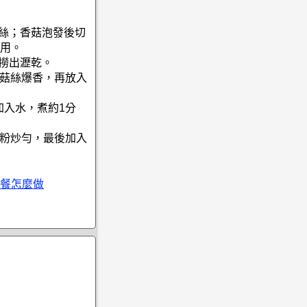
切絲；香菇泡發後切
用。
即撈出瀝乾。
香菇絲爆香，再放入
加入水，煮約1分
米粉炒勻，最後加入
餐怎麼做