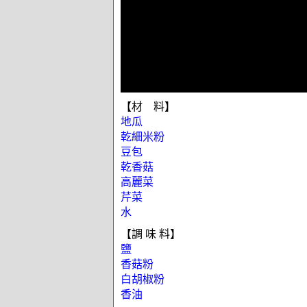
【材 料】
地瓜
乾細米粉
豆包
乾香菇
高麗菜
芹菜
水
【調 味 料】
鹽
香菇粉
白胡椒粉
香油