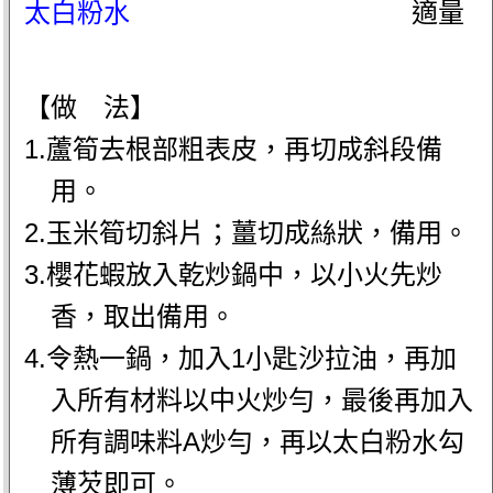
太白粉水
適量
【做 法】
1.蘆筍去根部粗表皮，再切成斜段備
用。
2.玉米筍切斜片；薑切成絲狀，備用。
3.櫻花蝦放入乾炒鍋中，以小火先炒
香，取出備用。
4.令熱一鍋，加入1小匙沙拉油，再加
入所有材料以中火炒勻，最後再加入
所有調味料A炒勻，再以太白粉水勾
薄芡即可。