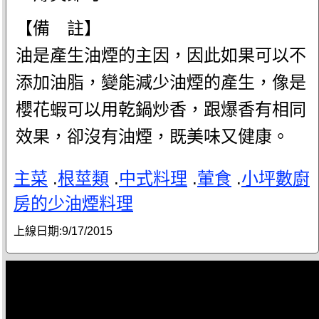
【備 註】
油是產生油煙的主因，因此如果可以不
添加油脂，變能減少油煙的產生，像是
櫻花蝦可以用乾鍋炒香，跟爆香有相同
效果，卻沒有油煙，既美味又健康。
主菜
.
根莖類
.
中式料理
.
葷食
.
小坪數廚
房的少油煙料理
上線日期:
9/17/2015