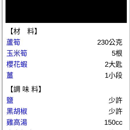
【材 料】
蘆筍
230公克
玉米筍
5根
櫻花蝦
2大匙
薑
1小段
【調 味 料】
鹽
少許
黑胡椒
少許
雞高湯
150cc