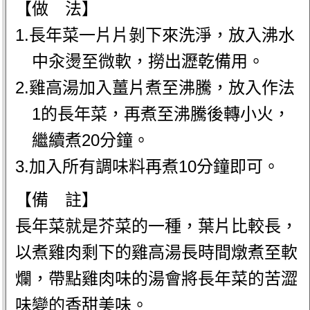
【做 法】
1.長年菜一片片剝下來洗淨，放入沸水
中汆燙至微軟，撈出瀝乾備用。
2.雞高湯加入薑片煮至沸騰，放入作法
1的長年菜，再煮至沸騰後轉小火，
繼續煮20分鐘。
3.加入所有調味料再煮10分鐘即可。
【備 註】
長年菜就是芥菜的一種，葉片比較長，
以煮雞肉剩下的雞高湯長時間燉煮至軟
爛，帶點雞肉味的湯會將長年菜的苦澀
味變的香甜美味。