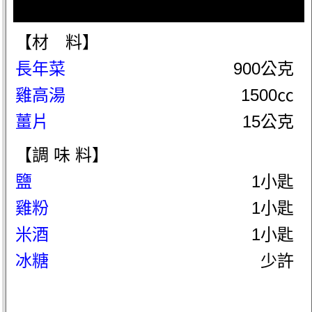
【材 料】
長年菜
900公克
雞高湯
1500㏄
薑片
15公克
【調 味 料】
鹽
1小匙
雞粉
1小匙
米酒
1小匙
冰糖
少許