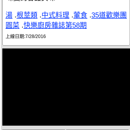
湯
.
根莖類
.
中式料理
.
葷食
.
35道歡樂團
圓菜
.
快樂廚房雜誌第58期
上線日期:
7/28/2016