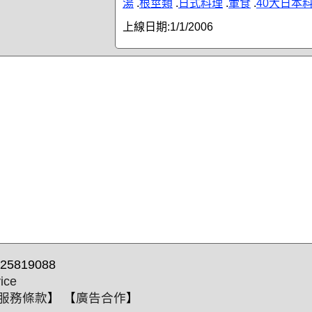
湯
.
根莖類
.
日式料理
.
葷食
.
40大日本
上線日期:
1/1/2006
25819088
ice
服務條款
】 【
廣告合作
】