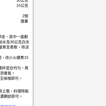
30公克
15公克
2個
適量
厚皮，其中一面劃
加水及30公克白米
紙蓋煮至柔軟，待涼
開，改小火續煮15
攪拌混合均勻，再
添香氣。
的玉味噌即可。
時之需，料理時取
濃稠狀即可。