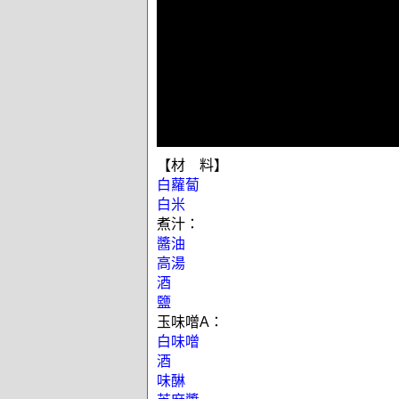
【材 料】
白蘿蔔
白米
煮汁：
醬油
高湯
酒
鹽
玉味噌A：
白味噌
酒
味醂