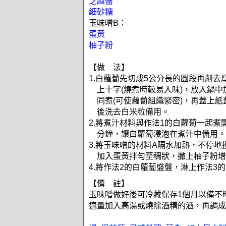
芝麻醬
細砂糖
玉味噌B：
蛋黃
柚子粉
【做 法】
1.白蘿蔔先切成5公分長的圓段再削去
上十字(燒煮時較易入味)，放入鍋中
同煮(可使蘿蔔組織緊密)，再蓋上
後洗去白米粒備用。
2.將煮汁材料與作法1的白蘿蔔一起煮
分鐘，讓白蘿蔔浸泡在煮汁中備用。
3.將玉味噌的材料A隔水加熱，不停地
加入蛋黃拌勻至稠狀，撒上柚子粉增
4.將作法2的白蘿蔔盛盤，淋上作法3
【備 註】
玉味噌做好後可冷藏保存1個月以備不
適量加入高湯或燒除酒精的酒，再調成