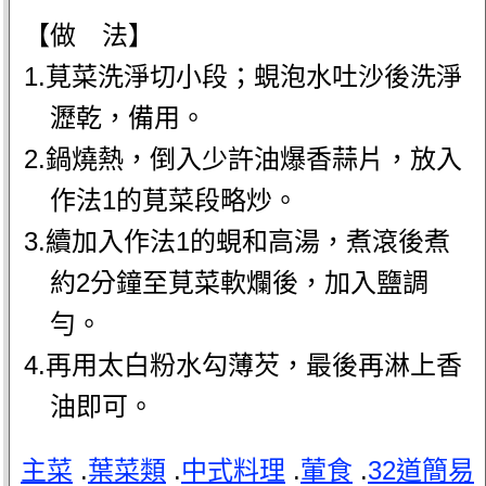
【做 法】
1.莧菜洗淨切小段；蜆泡水吐沙後洗淨
瀝乾，備用。
2.鍋燒熱，倒入少許油爆香蒜片，放入
作法1的莧菜段略炒。
3.續加入作法1的蜆和高湯，煮滾後煮
約2分鐘至莧菜軟爛後，加入鹽調
勻。
4.再用太白粉水勾薄芡，最後再淋上香
油即可。
主菜
.
葉菜類
.
中式料理
.
葷食
.
32道簡易