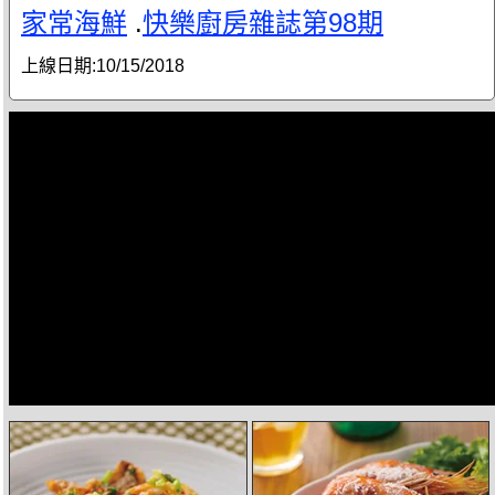
家常海鮮
.
快樂廚房雜誌第98期
上線日期:
10/15/2018