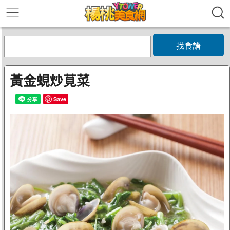
找食譜
黃金蜆炒莧菜
Save