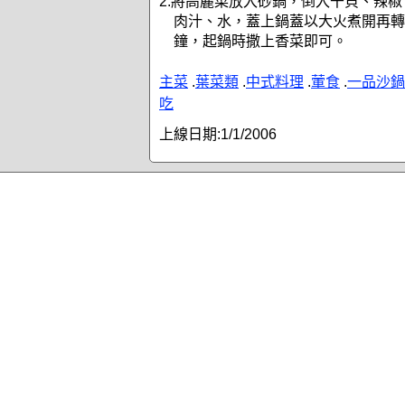
2.將高麗菜放入砂鍋，倒入干貝、辣
肉汁、水，蓋上鍋蓋以大火煮開再轉
鐘，起鍋時撒上香菜即可。
主菜
.
葉菜類
.
中式料理
.
葷食
.
一品沙鍋
吃
上線日期:
1/1/2006