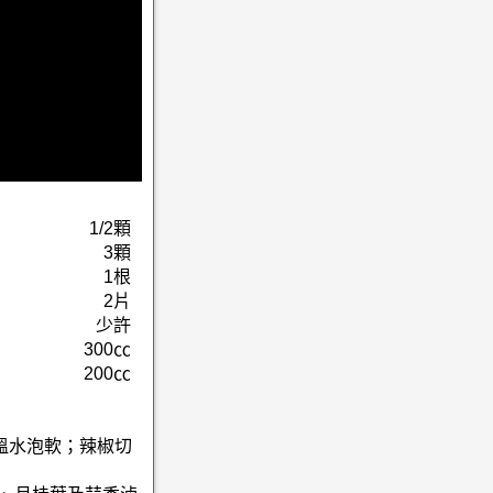
1/2顆
3顆
1根
2片
少許
300㏄
200㏄
℃溫水泡軟；辣椒切