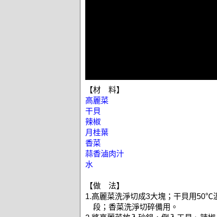
【材 料】
高麗菜
干貝
辣椒
月桂葉
香菜
蒜香滷肉汁
水
【做 法】
1.高麗菜洗淨切成3大塊；干貝用50
段；香菜洗淨切碎備用。