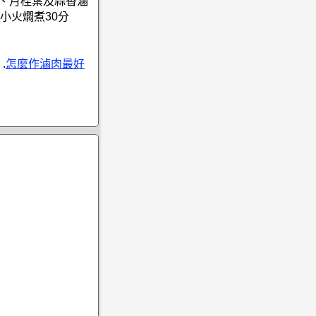
椒、月桂葉及蒜香滷
小火燜煮30分
.
怎麼作滷肉最好