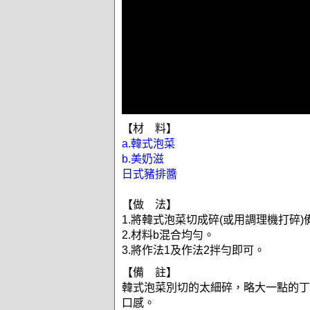
【材 料】
a.韓式泡菜
b.美奶滋
日式豬排醬
【做 法】
1.將韓式泡菜切成碎(或用調理機打碎)
2.材料b混合均勻。
3.將作法1及作法2拌勻即可。
【備 註】
韓式泡菜別切的太細碎，略大一點的丁
口感。