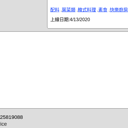
配料
.
葉菜類
.
韓式料理
.
素食
.
快樂廚房
上線日期:
4/13/2020
25819088
ice