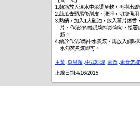
【做 法】
1.麵筋放入滾水中汆燙至軟，再撈出
2.絲瓜去頭尾後削皮、洗淨，切塊備用
3.熱鍋，加入1大匙油，放入薑片爆香
片、作法2的絲瓜塊拌炒均勻，接著
筋。
4.續於作法3鍋中水煮滾，再放入調味
水勾芡煮滾即可。
主菜
.
瓜果類
.
中式料理
.
素食
.
素食怎樣
上線日期:
4/16/2015