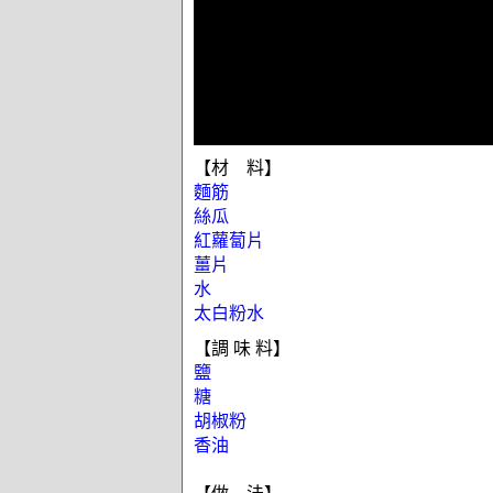
【材 料】
麵筋
絲瓜
紅蘿蔔片
薑片
水
太白粉水
【調 味 料】
鹽
糖
胡椒粉
香油