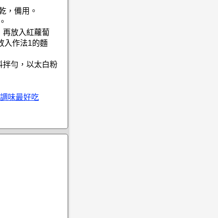
瀝乾，備用。
。
，再放入紅蘿蔔
放入作法1的麵
料拌勻，以太白粉
調味最好吃