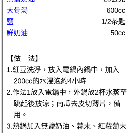
大骨湯
600cc
鹽
1/2茶匙
鮮奶油
50cc
【做 法】
1.紅豆洗淨，放入電鍋內鍋中，加入
200cc的水浸泡約4小時
2.作法1放入電鍋中，外鍋放2杯水蒸至
跳起後放涼；南瓜去皮切薄片，備
用。
3.熱鍋加入無鹽奶油、蒜末、紅蘿蔔末