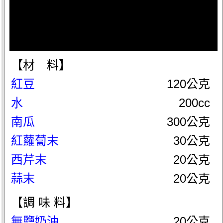
【材 料】
紅豆
120公克
水
200cc
南瓜
300公克
紅蘿蔔末
30公克
西芹末
20公克
蒜末
20公克
【調 味 料】
無鹽奶油
20公克