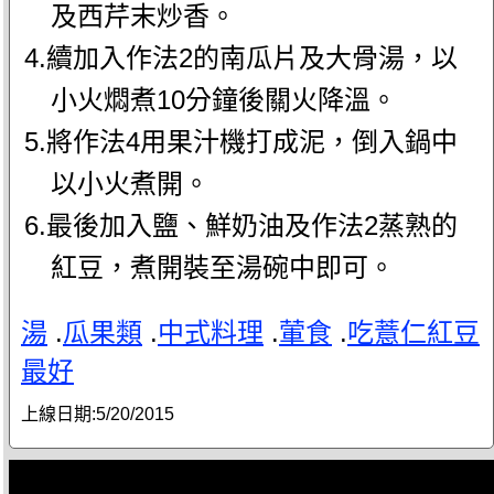
及西芹末炒香。
4.續加入作法2的南瓜片及大骨湯，以
小火燜煮10分鐘後關火降溫。
5.將作法4用果汁機打成泥，倒入鍋中
以小火煮開。
6.最後加入鹽、鮮奶油及作法2蒸熟的
紅豆，煮開裝至湯碗中即可。
湯
.
瓜果類
.
中式料理
.
葷食
.
吃薏仁紅豆
最好
上線日期:
5/20/2015