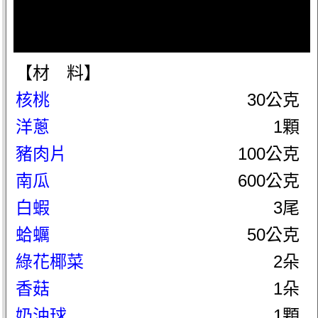
【材 料】
核桃
30公克
洋蔥
1顆
豬肉片
100公克
南瓜
600公克
白蝦
3尾
蛤蠣
50公克
綠花椰菜
2朵
香菇
1朵
奶油球
1顆