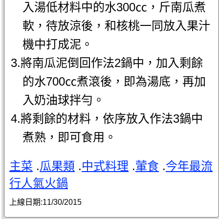
入湯低材料中的水300㏄，斤南瓜煮
軟，待放涼後，和核桃一同放入果汁
機中打成泥。
3.將南瓜泥倒回作法2鍋中，加入剩餘
的水700㏄煮滾後，即為湯底，再加
入奶油球拌勻。
4.將剩餘的材料，依序放入作法3鍋中
煮熟，即可食用。
主菜
.
瓜果類
.
中式料理
.
葷食
.
今年最流
行人氣火鍋
上線日期:
11/30/2015