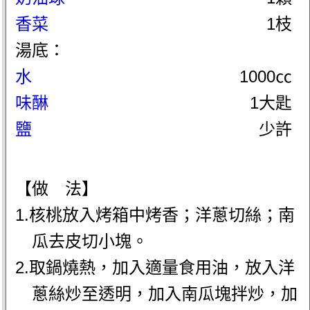
香菜
1枝
湯底：
水
1000㏄
味醂
1大匙
鹽
少許
【做 法】
1.核桃放入烤箱中烤香；洋蔥切絲；南
瓜去皮切小塊。
2.取鍋燒熱，加入適量食用油，放入洋
蔥絲炒至透明，加入南瓜塊拌炒，加