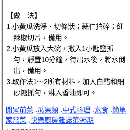
【做 法】
1.小黃瓜洗淨、切條狀；蒜仁拍碎；紅
辣椒切片，備用。
2.小黃瓜放入大碗，撒入1小匙鹽抓
勻，靜置10分鐘，待出水後，將水倒
出，備用。
3.取作法1～2所有材料，加入白醋和細
砂糖抓勻，淋入香油即可。
開胃前菜
.
瓜果類
.
中式料理
.
素食
.
簡單
家常菜
.
快樂廚房雜誌第96期