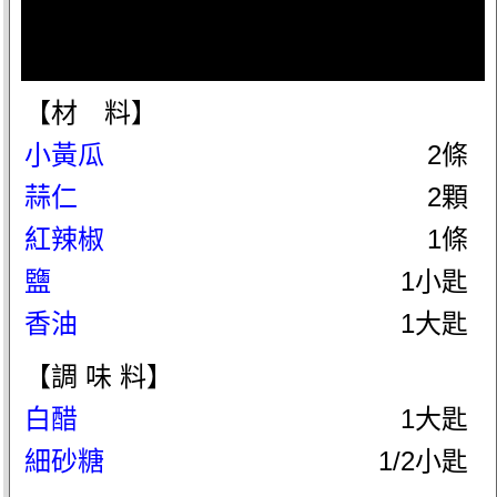
【材 料】
小黃瓜
2條
蒜仁
2顆
紅辣椒
1條
鹽
1小匙
香油
1大匙
【調 味 料】
白醋
1大匙
細砂糖
1/2小匙