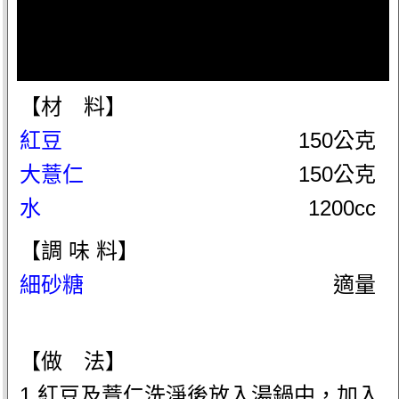
【材 料】
紅豆
150公克
大薏仁
150公克
水
1200cc
【調 味 料】
細砂糖
適量
【做 法】
1.紅豆及薏仁洗淨後放入湯鍋中，加入