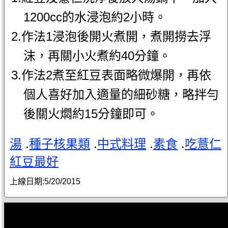
1200cc的水浸泡約2小時。
2.作法1浸泡後開火煮開，煮開撈去浮
沫，再關小火煮約40分鐘。
3.作法2煮至紅豆表面略微爆開，再依
個人喜好加入適量的細砂糖，略拌勻
後關火燜約15分鐘即可。
湯
.
種子核果類
.
中式料理
.
素食
.
吃薏仁
紅豆最好
上線日期:
5/20/2015