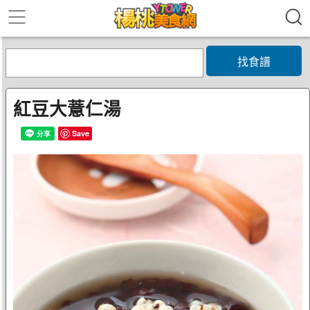
找食譜
紅豆大薏仁湯
Save