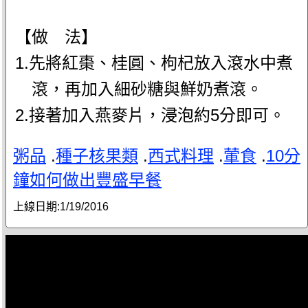
【做 法】
1.先將紅棗、桂圓、枸杞放入滾水中煮
滾，再加入細砂糖與鮮奶煮滾。
2.接著加入燕麥片，浸泡約5分即可。
粥品
.
種子核果類
.
西式料理
.
葷食
.
10分
鐘如何做出豐盛早餐
上線日期:
1/19/2016