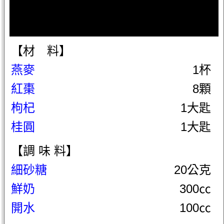
【材 料】
燕麥
1杯
紅棗
8顆
枸杞
1大匙
桂圓
1大匙
【調 味 料】
細砂糖
20公克
鮮奶
300㏄
開水
100㏄