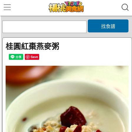
找食譜
桂圓紅棗燕麥粥
Save