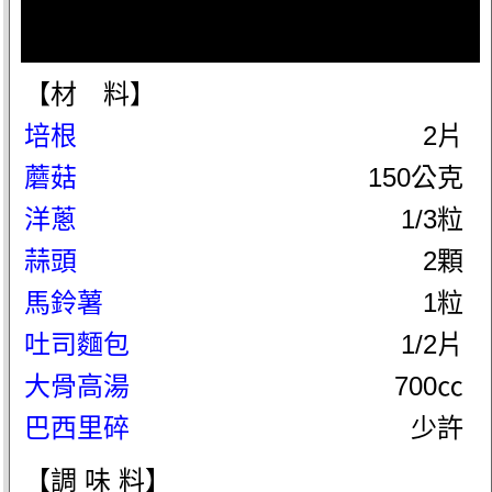
【材 料】
培根
2片
蘑菇
150公克
洋蔥
1/3粒
蒜頭
2顆
馬鈴薯
1粒
吐司麵包
1/2片
大骨高湯
700㏄
巴西里碎
少許
【調 味 料】