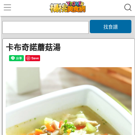
找食譜
卡布奇諾蘑菇湯
Save