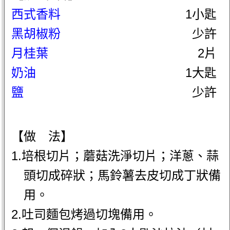
西式香料
1小匙
黑胡椒粉
少許
月桂葉
2片
奶油
1大匙
鹽
少許
【做 法】
1.培根切片；蘑菇洗淨切片；洋蔥、蒜
頭切成碎狀；馬鈴薯去皮切成丁狀備
用。
2.吐司麵包烤過切塊備用。