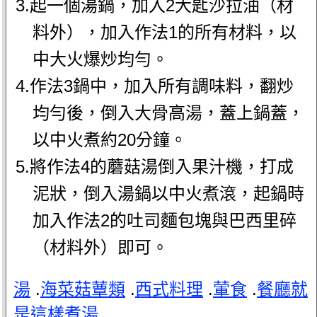
3.起一個湯鍋，加入2大匙沙拉油（材
料外），加入作法1的所有材料，以
中大火爆炒均勻。
4.作法3鍋中，加入所有調味料，翻炒
均勻後，倒入大骨高湯，蓋上鍋蓋，
以中火煮約20分鐘。
5.將作法4的蘑菇湯倒入果汁機，打成
泥狀，倒入湯鍋以中火煮滾，起鍋時
加入作法2的吐司麵包塊與巴西里碎
（材料外）即可。
湯
.
海菜菇蕈類
.
西式料理
.
葷食
.
餐廳就
是這樣煮湯