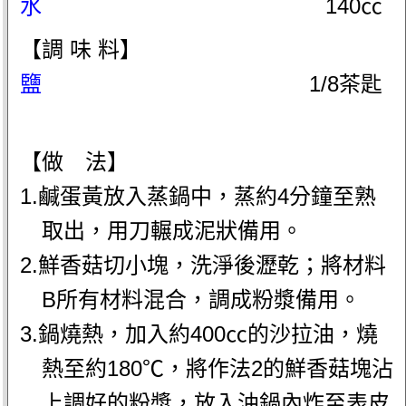
水
140㏄
【調 味 料】
鹽
1/8茶匙
【做 法】
1.鹹蛋黃放入蒸鍋中，蒸約4分鐘至熟
取出，用刀輾成泥狀備用。
2.鮮香菇切小塊，洗淨後瀝乾；將材料
B所有材料混合，調成粉漿備用。
3.鍋燒熱，加入約400㏄的沙拉油，燒
熱至約180℃，將作法2的鮮香菇塊沾
上調好的粉漿，放入油鍋內炸至表皮