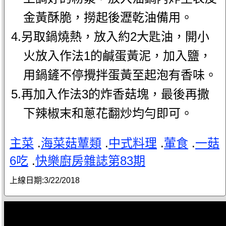
金黃酥脆，撈起後瀝乾油備用。
4.另取鍋燒熱，放入約2大匙油，開小
火放入作法1的鹹蛋黃泥，加入鹽，
用鍋鏟不停攪拌蛋黃至起泡有香味。
5.再加入作法3的炸香菇塊，最後再撒
下辣椒末和蔥花翻炒均勻即可。
主菜
.
海菜菇蕈類
.
中式料理
.
葷食
.
一菇
6吃
.
快樂廚房雜誌第83期
上線日期:
3/22/2018