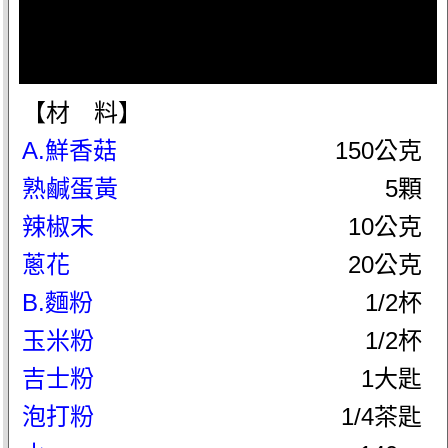
【材 料】
A.鮮香菇
150公克
熟鹹蛋黃
5顆
辣椒末
10公克
蔥花
20公克
B.麵粉
1/2杯
玉米粉
1/2杯
吉士粉
1大匙
泡打粉
1/4茶匙