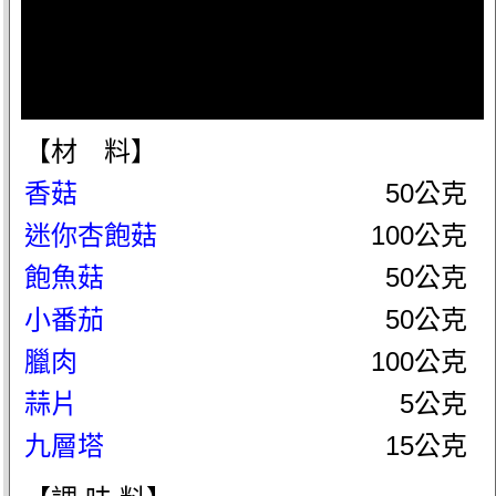
【材 料】
香菇
50公克
迷你杏飽菇
100公克
飽魚菇
50公克
小番茄
50公克
臘肉
100公克
蒜片
5公克
九層塔
15公克