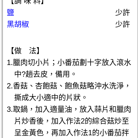
【調 味 料】
鹽
少許
黑胡椒
少許
【做 法】
1.臘肉切小片；小番茄劃十字放入滾水
中?趟去皮，備用。
2.香菇、杏飽菇、飽魚菇略沖水洗淨，
撕成大小適中的片狀。
3.取鍋，加入適量油，放入蒜片和臘肉
片炒香後，加入作法2的綜合菇炒至
呈金黃色，再加入作法1的小番茄拌