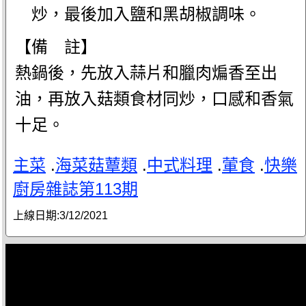
炒，最後加入鹽和黑胡椒調味。
【備 註】
熱鍋後，先放入蒜片和臘肉煸香至出
油，再放入菇類食材同炒，口感和香氣
十足。
主菜
.
海菜菇蕈類
.
中式料理
.
葷食
.
快樂
廚房雜誌第113期
上線日期:
3/12/2021