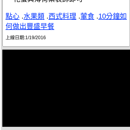
點心
.
水果類
.
西式料理
.
葷食
.
10分鐘如
何做出豐盛早餐
上線日期:
1/19/2016