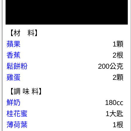
【材 料】
蘋果
1顆
香蕉
2根
鬆餅粉
200公克
雞蛋
2顆
【調 味 料】
鮮奶
180㏄
桂花蜜
1大匙
薄荷葉
1根