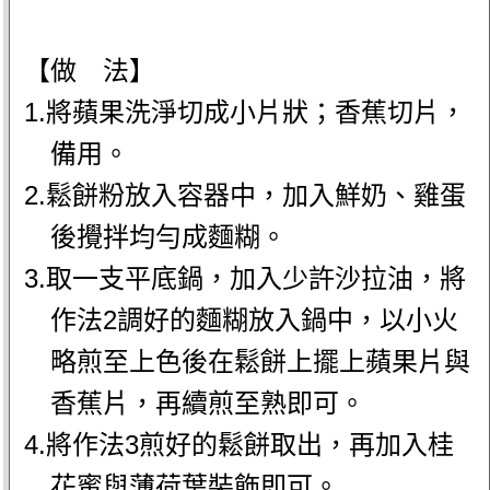
【做 法】
1.將蘋果洗淨切成小片狀；香蕉切片，
備用。
2.鬆餅粉放入容器中，加入鮮奶、雞蛋
後攪拌均勻成麵糊。
3.取一支平底鍋，加入少許沙拉油，將
作法2調好的麵糊放入鍋中，以小火
略煎至上色後在鬆餅上擺上蘋果片與
香蕉片，再續煎至熟即可。
4.將作法3煎好的鬆餅取出，再加入桂
花蜜與薄荷葉裝飾即可。