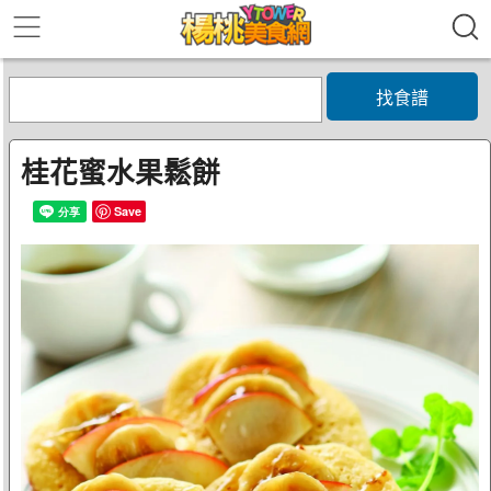
找食譜
桂花蜜水果鬆餅
Save