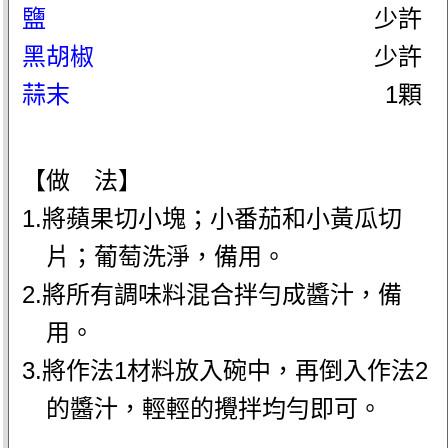
鹽
少許
黑胡椒
少許
蒜末
1顆
【做 法】
1.將蘋果切小塊；小番茄和小黃瓜切
片；葡萄洗淨，備用。
2.將所有調味料混合拌勻成醬汁，備
用。
3.將作法1材料放入碗中，再倒入作法2
的醬汁，輕輕的攪拌均勻即可。