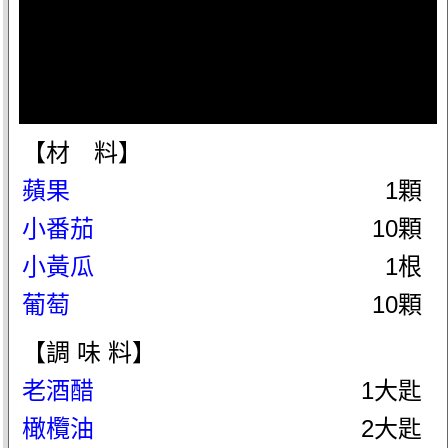
【材 料】
蘋果
1顆
小番茄
10顆
小黃瓜
1根
葡萄
10顆
【調 味 料】
老酒醋
1大匙
橄欖油
2大匙