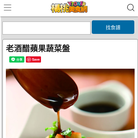
找食譜
老酒醋蘋果蔬菜盤
Save