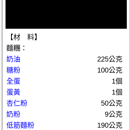
【材 料】
麵糰：
奶油
225公克
糖粉
100公克
全蛋
1個
蛋黃
1個
杏仁粉
50公克
奶粉
9公克
低筋麵粉
190公克