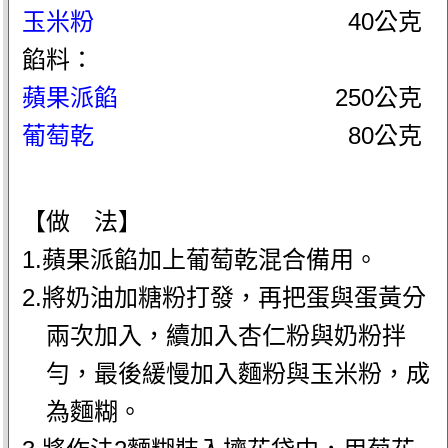
玉米粉
40公克
餡料：
蘋果派餡
250公克
葡萄乾
80公克
【做 法】
1.蘋果派餡加上葡萄乾混合備用。
2.將奶油加糖粉打發，再把蛋與蛋黃分
兩次加入，續加入杏仁粉與奶粉拌
勻，最後緩慢加入麵粉與玉米粉，成
為麵糊。