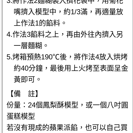
3.將作法2麵糊裝入擠花袋中，用菊花
嘴擠入模型中，約1/3滿，再適量放
上作法1的餡料。
4.作法3餡料之上，再由外往內擠入另
一層麵糊。
5.烤箱預熱190℃後，將作法4放入烘烤
約40分鐘，最後用上火烤至表面呈金
黃即可。
【備 註】
份量：24個鳳梨酥模型，或一個八吋圓
蛋糕模型
若沒有現成的蘋果派餡，也可以自己買