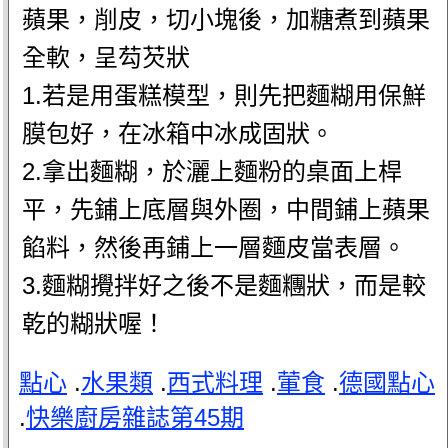
蘋果，削皮，切小塊後，加糖煮到蘋果
全軟，呈芶芡狀
1.若是用蛋糕模型，則先把麵糊用保鮮
膜包好，在冰箱中冰成固狀。
2.拿出麵糊，於灑上麵粉的桌面上桿
平，先鋪上底層與外圈，中間鋪上蘋果
餡料，然後再鋪上一層麵皮當表層。
3.麵糊攪拌好之後不是麵糰狀，而是較
乾的糊狀喔！
點心
.
水果類
.
西式料理
.
葷食
.
德國點心
.
快樂廚房雜誌第45期