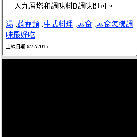
入九層塔和調味料B調味即可。
湯
.
蒟蒻類
.
中式料理
.
素食
.
素食怎樣調
味最好吃
上線日期:
6/22/2015