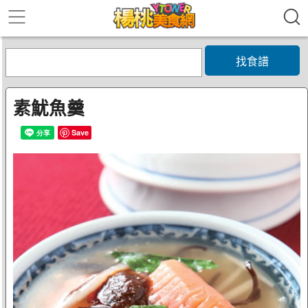
找食譜
素魷魚羹
Save