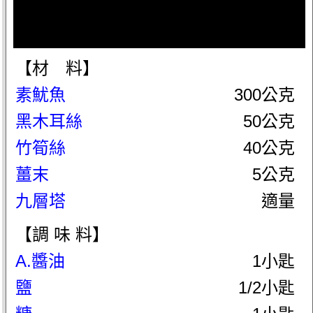
【材 料】
素魷魚
300公克
黑木耳絲
50公克
竹筍絲
40公克
薑末
5公克
九層塔
適量
【調 味 料】
A.醬油
1小匙
鹽
1/2小匙