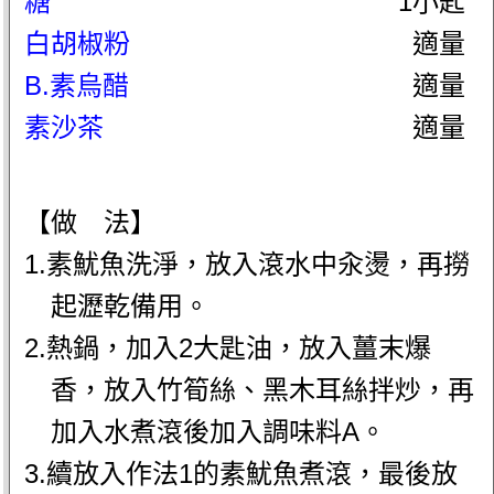
糖
1小匙
白胡椒粉
適量
B.素烏醋
適量
素沙茶
適量
【做 法】
1.素魷魚洗淨，放入滾水中汆燙，再撈
起瀝乾備用。
2.熱鍋，加入2大匙油，放入薑末爆
香，放入竹筍絲、黑木耳絲拌炒，再
加入水煮滾後加入調味料A。
3.續放入作法1的素魷魚煮滾，最後放