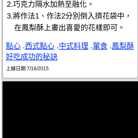
2.巧克力隔水加熱至融化。
3.將作法1、作法2分別倒入擠花袋中，
在鳳梨酥上畫出喜愛的花樣即可。
點心
.
西式點心
.
中式料理
.
葷食
.
鳳梨酥
好吃成功的秘訣
上線日期:
7/16/2015