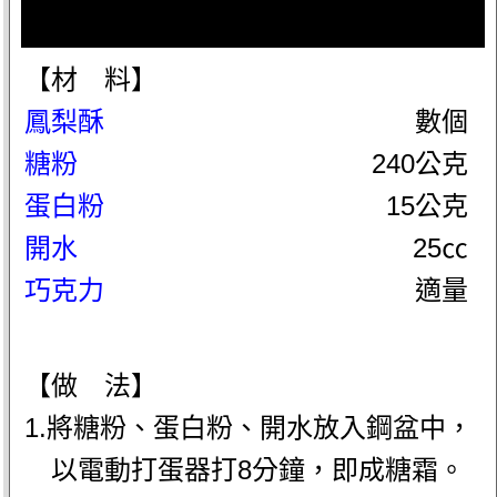
【材 料】
鳳梨酥
數個
糖粉
240公克
蛋白粉
15公克
開水
25㏄
巧克力
適量
【做 法】
1.將糖粉、蛋白粉、開水放入鋼盆中，
以電動打蛋器打8分鐘，即成糖霜。