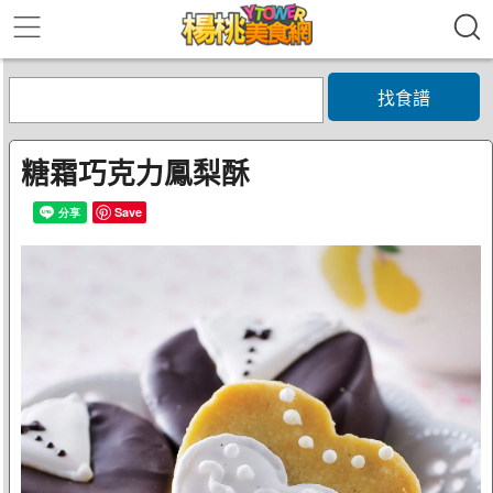
找食譜
糖霜巧克力鳳梨酥
Save