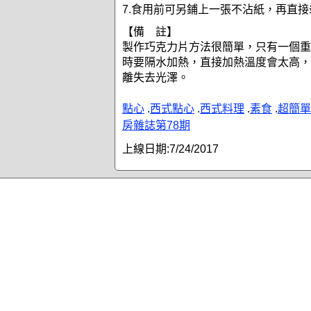
7.食用前可另鋪上一張不沾紙，再直
【備 註】
製作巧克力片方法很簡單，只有一個重
時要隔水加熱，直接加熱溫度會太高，
離失去光澤。
點心
.
西式點心
.
西式料理
.
素食
.
超簡單
房雜誌第78期
上線日期:
7/24/2017