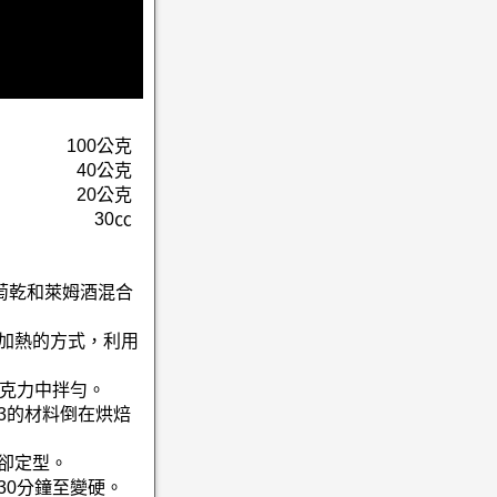
100公克
40公克
20公克
30㏄
萄乾和萊姆酒混合
水加熱的方式，利用
巧克力中拌勻。
3的材料倒在烘焙
冷卻定型。
30分鐘至變硬。