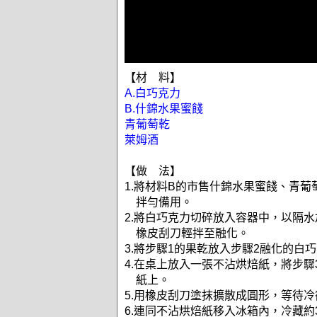
【材 料】
A.白巧克力
B.什錦水果蜜餞
青葡萄乾
萊姆酒
【做 法】
1.將材料B的市售什錦水果蜜餞、青葡
拌勻備用。
2.將白巧克力切碎放入容器中，以隔
橡皮刮刀輕拌至融化。
3.將步驟1的果乾放入步驟2融化的白
4.在桌上放入一張不沾烘焙紙，將步驟
紙上。
5.用橡皮刮刀塗抹擴散成圓形，等待
6.連同不沾烘焙紙移入冰箱內，冷藏約