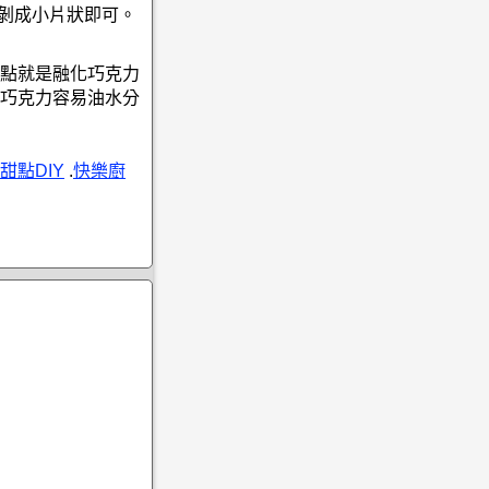
接剝成小片狀即可。
點就是融化巧克力
巧克力容易油水分
甜點DIY
.
快樂廚