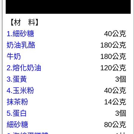
【材 料】
1.細砂糖
40公克
奶油乳酪
180公克
牛奶
180公克
2.熔化奶油
120公克
3.蛋黃
3個
4.玉米粉
40公克
抹茶粉
14公克
5.蛋白
3個
細砂糖
80公克