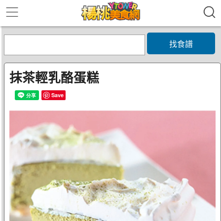
找食譜
抹茶輕乳酪蛋糕
Save