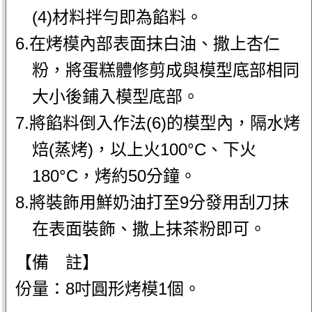
(4)材料拌勻即為餡料。
6.在烤模內部表面抹白油、撒上杏仁
粉，將蛋糕體修剪成與模型底部相同
大小後鋪入模型底部。
7.將餡料倒入作法(6)的模型內，隔水烤
焙(蒸烤)，以上火100°C、下火
180°C，烤約50分鐘。
8.將裝飾用鮮奶油打至9分發用刮刀抹
在表面裝飾、撒上抹茶粉即可。
【備 註】
份量：8吋圓形烤模1個。