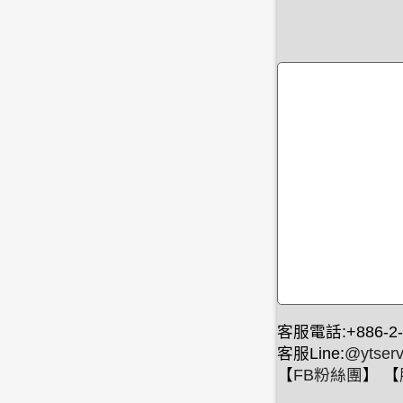
客服電話:+886-2-
客服Line:
@ytserv
【
FB粉絲團
】 【