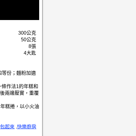
300公克
50公克
8張
4大匙
四等份；麵粉加適
放一條作法1的年糕和
後兩邊壓實，重覆
2的年糕捲，以小火油
包起來
.
快樂廚房