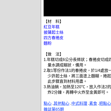
【材 料】
紅豆年糕
披薩起士絲
四方春捲皮
麵粉
【做 法】
1.年糕切成6公分長條狀；春捲皮切成
量水調成糊狀，備用。
2.取1等份作法1的春捲皮，於1/4處
少許起士絲，將三面塗上麵糊，捲起
此步驟直到材料用盡。
3.熱油鍋，加熱至120℃，放入作法
炸2分鐘，再轉中火炸至金黃即可。
點心
.
其他點心
.
中式料理
.
素食
.
把點心
雜誌第65期